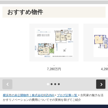
おすすめ物件
-
7,280万円
4,2
横浜市の未公開物件｜株式会社KIZUNA
>
ブログ記事一覧
>
古民家の魅力を活
かすリノベーションの費用についてその実例を挙げてご紹介