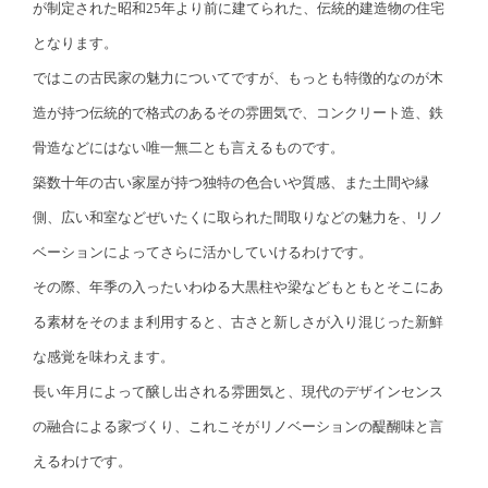
が制定された昭和25年より前に建てられた、伝統的建造物の住宅
となります。
ではこの古民家の魅力についてですが、もっとも特徴的なのが木
造が持つ伝統的で格式のあるその雰囲気で、コンクリート造、鉄
骨造などにはない唯一無二とも言えるものです。
築数十年の古い家屋が持つ独特の色合いや質感、また土間や縁
側、広い和室などぜいたくに取られた間取りなどの魅力を、リノ
ベーションによってさらに活かしていけるわけです。
その際、年季の入ったいわゆる大黒柱や梁などもともとそこにあ
る素材をそのまま利用すると、古さと新しさが入り混じった新鮮
な感覚を味わえます。
長い年月によって醸し出される雰囲気と、現代のデザインセンス
の融合による家づくり、これこそがリノベーションの醍醐味と言
えるわけです。