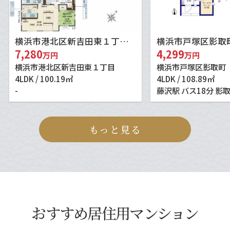
横浜市港北区新吉田東１丁目の新築一戸建
7,280
4,299
万円
万円
横浜市港北区新吉田東１丁目
横浜市戸塚区影取町
4LDK / 100.19㎡
4LDK / 108.89㎡
-
藤沢駅 バス18分 影取
もっと見る
おすすめ居住用マンション