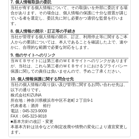
7. 個人情報取扱の委託
当社が有する個人情報について、その取扱いを外部に委託する場
合があります。その場合は、個人情報の保護に十分な措置が講じ
ている者を選定し、委託先に対し必要かつ適切な監督を行いま
す。
8. 個人情報の開示・訂正等の手続き
当社が管理する個人情報の開示、訂正、利用停止等に関するご本
人からの要請については、本人であることを確認した上で、速や
かに、合理的な範囲で必要な対応をします。
9. 他のサイトへのリンク
当ＷＥＢサイトには第三者のＷＥＢサイトへのリンクがあります
が、当社は、これら第三者のＷＥＢサイトにおけるプライバシー
保護に関しての責任は負いませんので、予めご了承ください。
10. 個人情報保護に関する問合せ先
当社の個人情報の取り扱い及び管理に関するお問い合わせ先は、
以下の通りです。
株式会社KIZUNA
所在地：神奈川県横浜市中区不老町２丁目9-1
代表者名：酒井 裕行
電話：045-323-9009
FAX：045-323-9018
■基本方針の改訂・変更
本基本方針は法令などの制定改廃や情勢の変化により適宜変更し
ます。