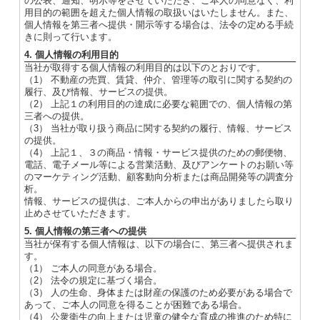
の公表、通知、明示等をさせていただき、ご本人の同意なく、利
用目的の範囲を超えた個人情報の取扱いはいたしません。また、
個人情報を第三者へ提供・開示等する場合は、法令の定める手続
きに則って行います。
4. 個人情報の利用目的
当社が取得する個人情報の利用目的は以下のとおりです。
（1） 不動産の売買、賃貸、仲介、管理等の取引に関する契約の
履行、及び情報、サービスの提供。
（2） 上記１の利用目的の達成に必要な範囲での、個人情報の第
三者への提供。
（3） 当社が取り扱う商品に関する契約の履行、情報、サービス
の提供。
（4） 上記１、３の商品・情報・サービス提供のための郵便物、
電話、電子メール等による営業活動、及びアンケートのお願い等
のマーケティング活動、顧客動向分析または商品開発等の調査分
析。
情報、サービスの提供は、ご本人からの申出がありましたら取り
止めさせていただきます。
5. 個人情報の第三者への提供
当社が保有する個人情報は、以下の場合に、第三者へ提供されま
す。
（1） ご本人の同意がある場合。
（2） 法令の規定に基づく場合。
（3） 人の生命、身体または財産の保護のため必要がある場合で
あって、ご本人の同意を得ることが困難である場合。
（4） 公衆衛生の向上または児童の健全な育成の推進のため特に