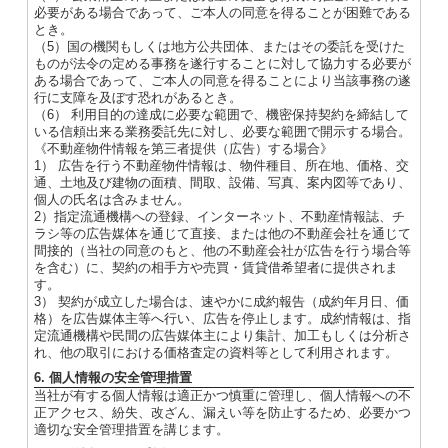
必要がある場合であって、ご本人の同意を得ることが困難である
とき。
（5）国の機関もしくは地方公共団体、またはその委託を受けた
ものが法令の定める事務を遂行することに対して協力する必要が
ある場合であって、ご本人の同意を得ることにより当該事務の遂
行に支障を及ぼす恐れがあるとき。
（6） 利用目的の達成に必要な範囲で、機密保持契約を締結して
いる信頼出来る業務委託先に対し、必要な範囲で開示する場合。
《不動産物件情報を第三者提供（広告）する場合》
1） 広告を行う不動産物件情報は、物件種目、所在地、価格、交
通、土地及び建物の面積、間取、設備、写真、案内図等であり、
個人の氏名は含みません。
2）指定流通機構への登録、インターネット、不動産情報誌、チ
ラシ等の広告媒体を通じて直接、または他の不動産会社を通じて
間接的（当社の同意のもと、他の不動産会社が広告を行う場合等
を含む）に、契約の相手方や売買・賃貸借希望者に提供されま
す。
3） 契約が成立した場合は、速やかに成約報告（成約年月日、価
格）を広告媒体主等へ行い、広告を停止します。成約情報は、指
定流通機構や民間の広告媒体主により集計、加工もしくは分析さ
れ、他の取引における価格査定の資料等として利用されます。
6. 個人情報の安全管理措置
当社が有する個人情報は適正かつ慎重に管理し、個人情報への不
正アクセス、紛失、改ざん、漏えい等を防止するため、必要かつ
適切な安全管理措置を講じます。