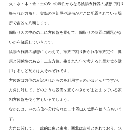
火・水・木・金・土の5つの属性からなる陰陽五行説の思想で割り
振られた方角と、実際のお部屋や設備がどこに配置されている場
所で吉凶を判断します。
間取り図の中心の上に方位盤を乗せて、間取りの位置に問題がな
いかを確認していきます。
陰陽五行説の思想にくわえて、家族で割り振られる家族定位、健
康と関係性のある十二支方位、生まれた年で考える九星方位を活
用するなど見方は人それぞれです。
方位盤は方位のみ記されたものを利用するのがほとんどですが、
方角に対して、どのような設備を置くべきかがまとまっている家
相方位盤を使う方もいるでしょう。
なかには、24の方位へ分けられた二十四山方位盤を使う方もいま
す。
方角に関して、一般的に東と東南、西北は吉相とされており、水