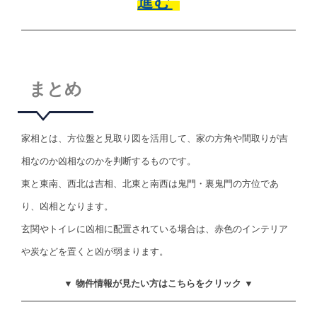
進む
まとめ
家相とは、方位盤と見取り図を活用して、家の方角や間取りが吉
相なのか凶相なのかを判断するものです。
東と東南、西北は吉相、北東と南西は鬼門・裏鬼門の方位であ
り、凶相となります。
玄関やトイレに凶相に配置されている場合は、赤色のインテリア
や炭などを置くと凶が弱まります。
▼ 物件情報が見たい方はこちらをクリック ▼