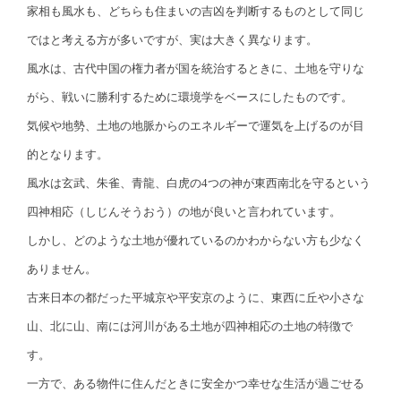
家相も風水も、どちらも住まいの吉凶を判断するものとして同じ
ではと考える方が多いですが、実は大きく異なります。
風水は、古代中国の権力者が国を統治するときに、土地を守りな
がら、戦いに勝利するために環境学をベースにしたものです。
気候や地勢、土地の地脈からのエネルギーで運気を上げるのが目
的となります。
風水は玄武、朱雀、青龍、白虎の4つの神が東西南北を守るという
四神相応（しじんそうおう）の地が良いと言われています。
しかし、どのような土地が優れているのかわからない方も少なく
ありません。
古来日本の都だった平城京や平安京のように、東西に丘や小さな
山、北に山、南には河川がある土地が四神相応の土地の特徴で
す。
一方で、ある物件に住んだときに安全かつ幸せな生活が過ごせる