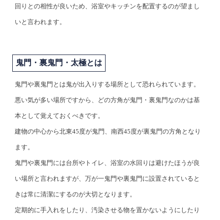
回りとの相性が良いため、浴室やキッチンを配置するのが望まし
いと言われます。
鬼門・裏鬼門・太極とは
鬼門や裏鬼門とは鬼が出入りする場所として恐れられています。
悪い気が多い場所ですから、どの方角が鬼門・裏鬼門なのかは基
本として覚えておくべきです。
建物の中心から北東45度が鬼門、南西45度が裏鬼門の方角となり
ます。
鬼門や裏鬼門には台所やトイレ、浴室の水回りは避けたほうが良
い場所と言われますが、万が一鬼門や裏鬼門に設置されていると
きは常に清潔にするのが大切となります。
定期的に手入れをしたり、汚染させる物を置かないようにしたり