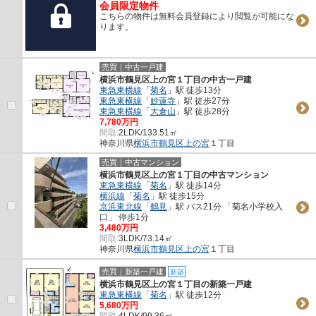
会員限定物件
こちらの物件は無料会員登録により閲覧が可能にな
ります。
売買｜中古一戸建
横浜市鶴見区上の宮１丁目の中古一戸建
東急東横線
「
菊名
」駅 徒歩13分
東急東横線
「
妙蓮寺
」駅 徒歩27分
東急東横線
「
大倉山
」駅 徒歩28分
7,780万円
間取:
2LDK/133.51㎡
神奈川県
横浜市鶴見区
上の宮
１丁目
売買｜中古マンション
横浜市鶴見区上の宮１丁目の中古マンション
東急東横線
「
菊名
」駅 徒歩14分
横浜線
「
菊名
」駅 徒歩15分
京浜東北線
「
鶴見
」駅 バス21分 「菊名小学校入
口」 停歩1分
3,480万円
間取:
3LDK/73.14㎡
神奈川県
横浜市鶴見区
上の宮
１丁目
売買｜新築一戸建
新築
横浜市鶴見区上の宮１丁目の新築一戸建
東急東横線
「
菊名
」駅 徒歩12分
5,680万円
間取:
4LDK/99.36㎡