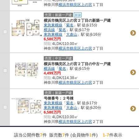
神奈川県
横浜市鶴見区
上の宮
１丁目
売買｜新築一戸建
新築
横浜市鶴見区上の宮２丁目の新築一戸建
東急東横線
「
菊名
」駅 徒歩15分
横浜線
「
菊名
」駅 徒歩17分
東急東横線
「
大倉山
」駅 徒歩16分
6,580万円
間取:
4LDK/110.00㎡
神奈川県
横浜市鶴見区
上の宮
２丁目
売買｜中古一戸建
横浜市鶴見区上の宮２丁目の中古一戸建
横浜線
「
菊名
」駅 徒歩15分
4,499万円
間取:
4LDK/114.38㎡
神奈川県
横浜市鶴見区
上の宮
２丁目
売買｜新築一戸建
号棟番号：２号棟
東急東横線
「
菊名
」駅 徒歩17分
東急東横線
「
大倉山
」駅 徒歩20分
6,580万円
間取:
4LDK/110.00㎡
神奈川県
横浜市鶴見区
上の宮
２丁目
該当公開件数
7
件 販売数
7
件 (会員物件
1
件)
1-7
件表示