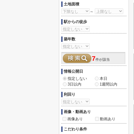
土地面積
～
駅からの徒歩
築年数
7
件が該当
情報公開日
指定しない
本日
3日以内
1週間以内
利回り
画像・動画あり
画像あり
動画あり
こだわり条件