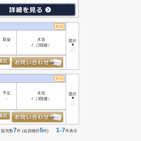
新築
木造
選択
▼
-
-/（2階建）
予定
木造
選択
▼
-
-/（3階建）
7
5
1-7
 販売数
件 (会員物件
件)
件表示