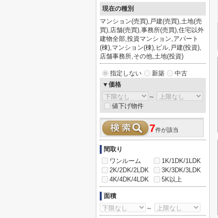
現在の種別
マンション(売買),戸建(売買),土地(売
買),店舗(売買),事務所(売買),住宅以外
建物全部,投資マンション,アパート
(棟),マンション(棟),ビル,戸建(投資),
店舗事務所,その他,土地(投資)
指定しない
新築
中古
▼価格
～
値下げ物件
7
件が該当
間取り
ワンルーム
1K/1DK/1LDK
2K/2DK/2LDK
3K/3DK/3LDK
4K/4DK/4LDK
5K以上
面積
～