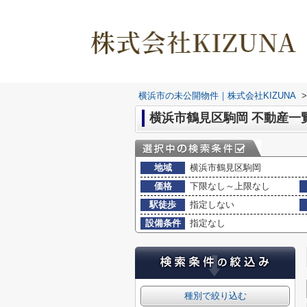
横浜市の未公開物件｜株式会社KIZUNA
>
横浜市鶴見区駒岡 不動産一
地域
横浜市鶴見区駒岡
価格
下限なし～上限なし
駅徒歩
指定しない
設備条件
指定なし
種別で絞り込む