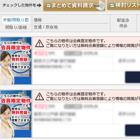
外観
/
間取り図
価格
駅徒歩
停歩
交通 / 所在地
間取り/面積