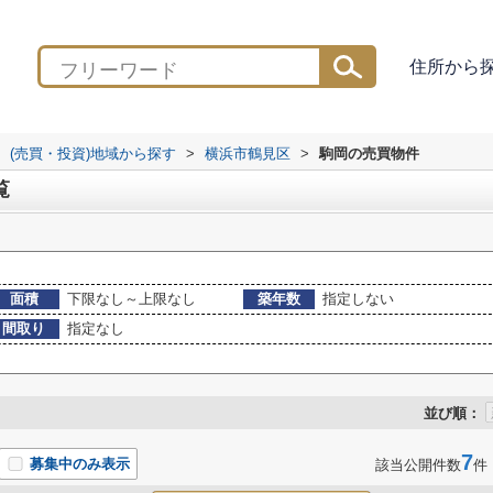
住所から
(売買・投資)地域から探す
>
横浜市鶴見区
>
駒岡の売買物件
覧
面積
下限なし～上限なし
築年数
指定しない
間取り
指定なし
並び順：
7
募集中のみ表示
該当公開件数
件