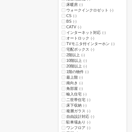
床暖房
(-)
ウォークインクロゼット
(-)
CS
(-)
BS
(-)
CATV
(-)
インターネット対応
(-)
オートロック
(-)
TVモニタ付インターホン
(-)
宅配ボックス
(-)
2階以上
(-)
10階以上
(-)
20階以上
(-)
1階の物件
(-)
最上階
(-)
南向き
(-)
角部屋
(-)
輸入住宅
(-)
二世帯住宅
(-)
床下収納
(-)
複層ガラス
(-)
自由設計対応
(-)
駐車場あり
(-)
ワンフロア
(-)