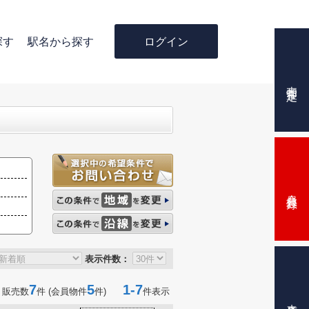
ログイン
探す
駅名から探す
売却査定
会員登録
表示件数：
7
5
1-7
 販売数
件 (会員物件
件)
件表示
来店予約