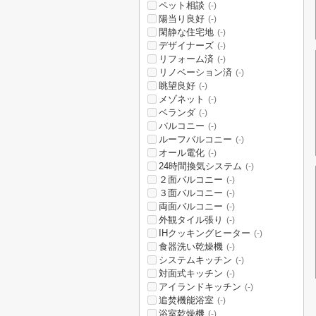
ペット相談
(-)
陽当り良好
(-)
閑静な住宅地
(-)
デザイナーズ
(-)
リフォーム済
(-)
リノベーション済
(-)
眺望良好
(-)
メゾネット
(-)
ベランダ
(-)
バルコニー
(-)
ルーフバルコニー
(-)
オール電化
(-)
24時間換気システム
(-)
２面バルコニー
(-)
３面バルコニー
(-)
両面バルコニー
(-)
外観タイル張り
(-)
IHクッキングヒーター
(-)
食器洗い乾燥機
(-)
システムキッチン
(-)
対面式キッチン
(-)
アイランドキッチン
(-)
追焚機能浴室
(-)
浴室乾燥機
(-)