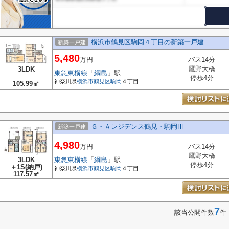
横浜市鶴見区駒岡４丁目の新築一戸建
新築一戸建
5,480
万円
バス14分
鷹野大橋
3LDK
東急東横線
「
綱島
」駅
停歩4分
神奈川県
横浜市鶴見区
駒岡
４丁目
105.99㎡
Ｇ・Ａレジデンス鶴見・駒岡Ⅲ
新築一戸建
4,980
万円
バス14分
鷹野大橋
3LDK
東急東横線
「
綱島
」駅
停歩4分
＋1S(納戸)
神奈川県
横浜市鶴見区
駒岡
４丁目
117.57㎡
7
該当公開件数
件