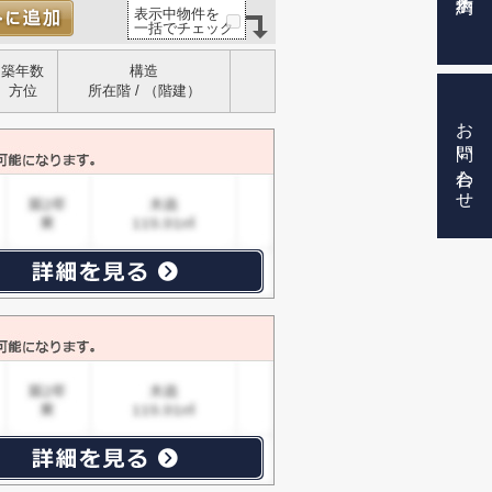
表示中物件を
一括でチェック
築年数
構造
方位
所在階 / （階建）
お問い合わせ