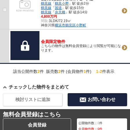
鶴見線
「
鶴見小野
」駅 徒歩2分
鶴見線
「
国道
」駅 徒歩15分
鶴見線
「
弁天橋
」駅 徒歩14分
4,800万円
間取:
3LDK/72.19㎡
神奈川県
横浜市鶴見区
小野町
会員限定物件
こちらの物件は無料会員登録により閲覧が可能にな
ります。
該当公開件数
2
件 販売数
2
件 (会員物件
1
件)
1-2
件表示
チェックした物件をまとめて
検討リストに追加
お問い合わせ
無料会員登録はこちら
公開物件数：
0
件
会員登録
会員物件数：
0
件