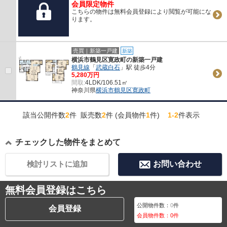
会員限定物件
こちらの物件は無料会員登録により閲覧が可能にな
ります。
売買｜新築一戸建
新築
横浜市鶴見区寛政町の新築一戸建
鶴見線
「
武蔵白石
」駅 徒歩4分
5,280万円
間取:
4LDK/106.51㎡
神奈川県
横浜市鶴見区
寛政町
該当公開件数
2
件 販売数
2
件 (会員物件
1
件)
1-2
件表示
チェックした物件をまとめて
検討リストに追加
お問い合わせ
無料会員登録はこちら
公開物件数：
0
件
会員登録
会員物件数：
0
件