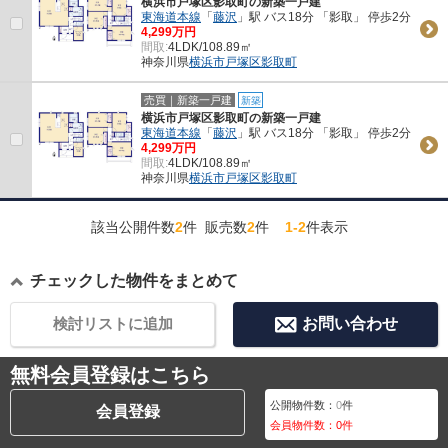
横浜市戸塚区影取町の新築一戸建
東海道本線
「
藤沢
」駅 バス18分 「影取」 停歩2分
4,299万円
間取:
4LDK/108.89㎡
神奈川県
横浜市戸塚区
影取町
売買｜新築一戸建
新築
横浜市戸塚区影取町の新築一戸建
東海道本線
「
藤沢
」駅 バス18分 「影取」 停歩2分
4,299万円
間取:
4LDK/108.89㎡
神奈川県
横浜市戸塚区
影取町
該当公開件数
2
件 販売数
2
件
1-2
件表示
チェックした物件をまとめて
検討リストに追加
お問い合わせ
無料会員登録はこちら
公開物件数：
0
件
会員登録
会員物件数：
0
件