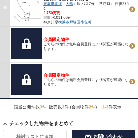
東海道本線
「
大船
」駅 バス7分 「常勝時」 停歩275
分
2,750万円
間取:
-/1011.00㎡
神奈川県
横浜市戸塚区
小雀町
会員限定物件
こちらの物件は無料会員登録により閲覧が可能にな
ります。
会員限定物件
こちらの物件は無料会員登録により閲覧が可能にな
ります。
該当公開件数
3
件 販売数
3
件 (会員物件
2
件)
1-3
件表示
チェックした物件をまとめて
検討リストに追加
お問い合わせ