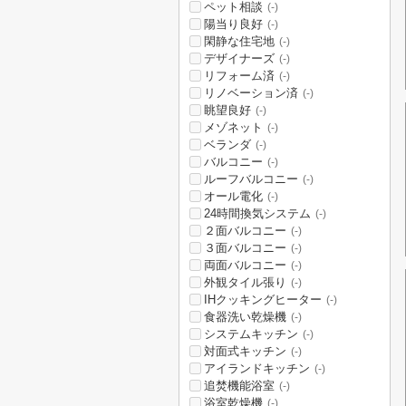
ペット相談
(-)
陽当り良好
(-)
閑静な住宅地
(-)
デザイナーズ
(-)
リフォーム済
(-)
リノベーション済
(-)
眺望良好
(-)
メゾネット
(-)
ベランダ
(-)
バルコニー
(-)
ルーフバルコニー
(-)
オール電化
(-)
24時間換気システム
(-)
２面バルコニー
(-)
３面バルコニー
(-)
両面バルコニー
(-)
外観タイル張り
(-)
IHクッキングヒーター
(-)
食器洗い乾燥機
(-)
システムキッチン
(-)
対面式キッチン
(-)
アイランドキッチン
(-)
追焚機能浴室
(-)
浴室乾燥機
(-)