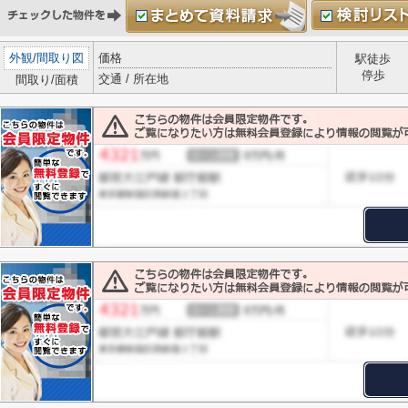
外観
/
間取り図
価格
駅徒歩
停歩
交通 / 所在地
間取り/面積