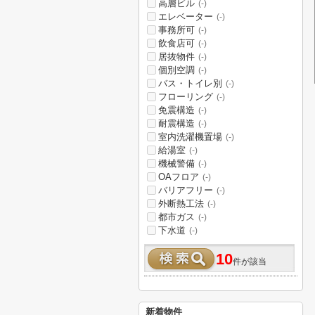
高層ビル
(-)
エレベーター
(-)
事務所可
(-)
飲食店可
(-)
居抜物件
(-)
個別空調
(-)
バス・トイレ別
(-)
フローリング
(-)
免震構造
(-)
耐震構造
(-)
室内洗濯機置場
(-)
給湯室
(-)
機械警備
(-)
OAフロア
(-)
バリアフリー
(-)
外断熱工法
(-)
都市ガス
(-)
下水道
(-)
10
件が該当
新着物件