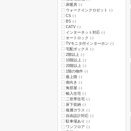
床暖房
(-)
ウォークインクロゼット
(-)
CS
(-)
BS
(-)
CATV
(-)
インターネット対応
(-)
オートロック
(-)
TVモニタ付インターホン
(-)
宅配ボックス
(-)
2階以上
(-)
10階以上
(-)
20階以上
(-)
1階の物件
(-)
最上階
(-)
南向き
(-)
角部屋
(-)
輸入住宅
(-)
二世帯住宅
(-)
床下収納
(-)
複層ガラス
(-)
自由設計対応
(-)
駐車場あり
(-)
ワンフロア
(-)