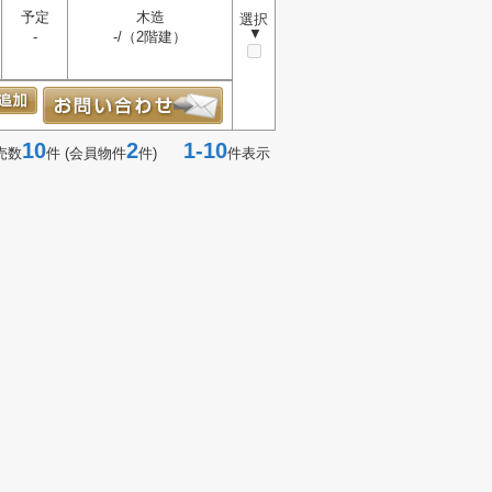
予定
木造
選択
▼
-
-/（2階建）
10
2
1-10
売数
件 (会員物件
件)
件表示