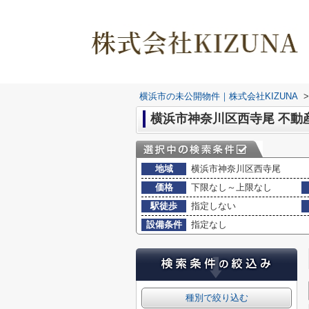
横浜市の未公開物件｜株式会社KIZUNA
>
横浜市神奈川区西寺尾 不動
地域
横浜市神奈川区西寺尾
価格
下限なし～上限なし
駅徒歩
指定しない
設備条件
指定なし
種別で絞り込む