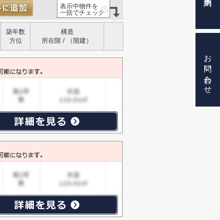
表示中物件を
一括でチェック
築年数
構造
方位
所在階 / （階建）
お問い合わせ