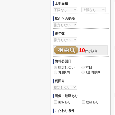
土地面積
～
駅からの徒歩
築年数
10
件が該当
情報公開日
指定しない
本日
3日以内
1週間以内
利回り
画像・動画あり
画像あり
動画あり
こだわり条件