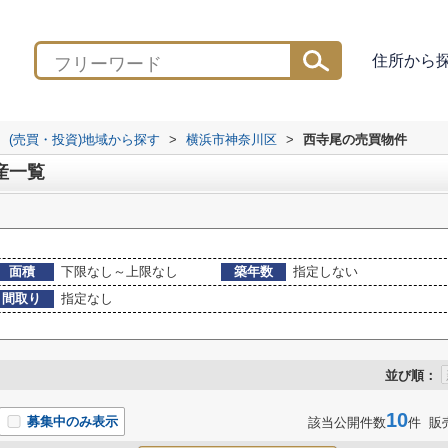
住所から
(売買・投資)地域から探す
>
横浜市神奈川区
>
西寺尾の売買物件
産一覧
面積
下限なし～上限なし
築年数
指定しない
間取り
指定なし
並び順：
10
募集中のみ表示
該当公開件数
件 販