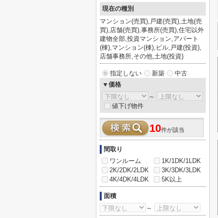
現在の種別
マンション(売買),戸建(売買),土地(売
買),店舗(売買),事務所(売買),住宅以外
建物全部,投資マンション,アパート
(棟),マンション(棟),ビル,戸建(投資),
店舗事務所,その他,土地(投資)
指定しない
新築
中古
▼価格
～
値下げ物件
10
件が該当
間取り
ワンルーム
1K/1DK/1LDK
2K/2DK/2LDK
3K/3DK/3LDK
4K/4DK/4LDK
5K以上
面積
～