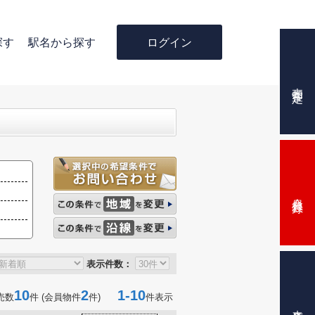
ログイン
探す
駅名から探す
売却査定
会員登録
表示件数：
10
2
1-10
売数
件 (会員物件
件)
件表示
来店予約