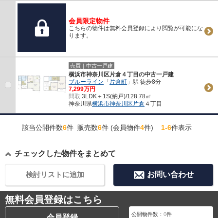
会員限定物件
こちらの物件は無料会員登録により閲覧が可能にな
ります。
売買｜中古一戸建
横浜市神奈川区片倉４丁目の中古一戸建
ブルーライン
「
片倉町
」駅 徒歩8分
7,299万円
間取:
3LDK＋1S(納戸)/128.78㎡
神奈川県
横浜市神奈川区
片倉
４丁目
該当公開件数
6
件 販売数
6
件 (会員物件
4
件)
1-6
件表示
チェックした物件をまとめて
検討リストに追加
お問い合わせ
無料会員登録はこちら
公開物件数：
0
件
会員登録