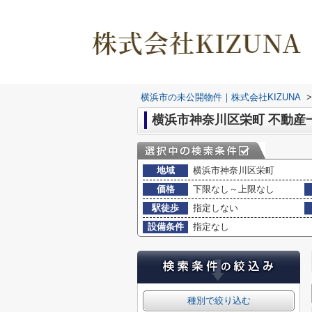
横浜市の未公開物件｜株式会社KIZUNA
>
横浜市神奈川区栄町 不動産
地域
横浜市神奈川区栄町
価格
下限なし～上限なし
駅徒歩
指定しない
設備条件
指定なし
種別で絞り込む