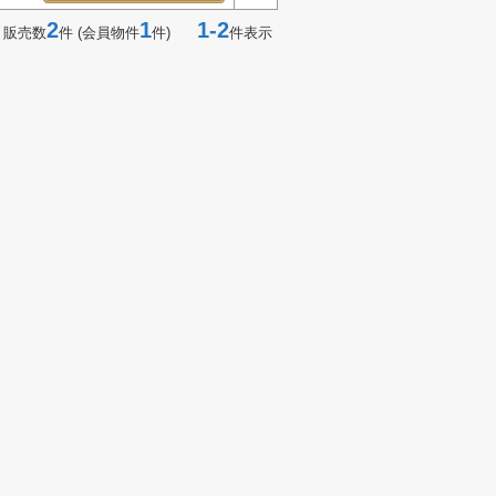
2
1
1-2
 販売数
件 (会員物件
件)
件表示