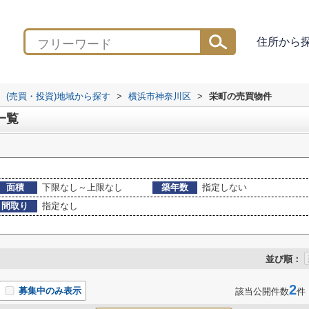
住所から
(売買・投資)地域から探す
>
横浜市神奈川区
>
栄町の売買物件
一覧
面積
下限なし～上限なし
築年数
指定しない
間取り
指定なし
並び順：
2
募集中のみ表示
該当公開件数
件