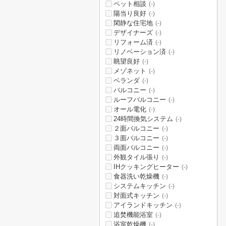
ペット相談
(-)
陽当り良好
(-)
閑静な住宅地
(-)
デザイナーズ
(-)
リフォーム済
(-)
リノベーション済
(-)
眺望良好
(-)
メゾネット
(-)
ベランダ
(-)
バルコニー
(-)
ルーフバルコニー
(-)
オール電化
(-)
24時間換気システム
(-)
２面バルコニー
(-)
３面バルコニー
(-)
両面バルコニー
(-)
外観タイル張り
(-)
IHクッキングヒーター
(-)
食器洗い乾燥機
(-)
システムキッチン
(-)
対面式キッチン
(-)
アイランドキッチン
(-)
追焚機能浴室
(-)
浴室乾燥機
(-)