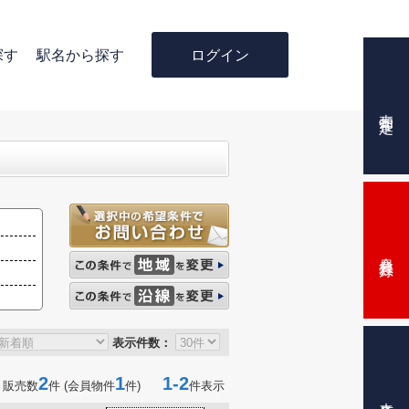
ログイン
探す
駅名から探す
売却査定
会員登録
表示件数：
2
1
1-2
 販売数
件 (会員物件
件)
件表示
来店予約