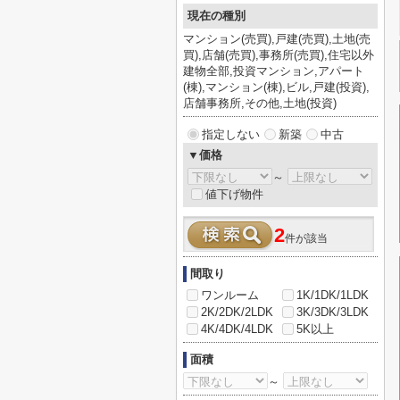
現在の種別
マンション(売買),戸建(売買),土地(売
買),店舗(売買),事務所(売買),住宅以外
建物全部,投資マンション,アパート
(棟),マンション(棟),ビル,戸建(投資),
店舗事務所,その他,土地(投資)
指定しない
新築
中古
▼価格
～
値下げ物件
2
件が該当
間取り
ワンルーム
1K/1DK/1LDK
2K/2DK/2LDK
3K/3DK/3LDK
4K/4DK/4LDK
5K以上
面積
～