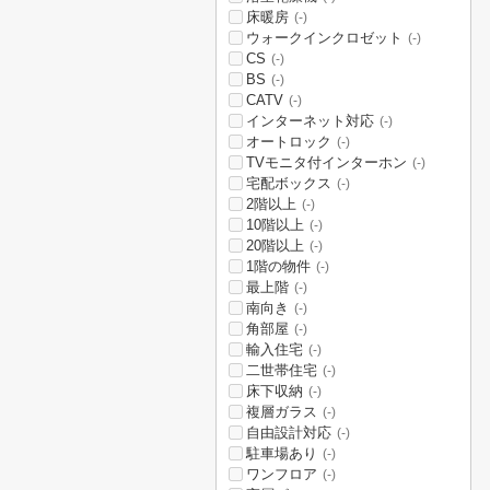
床暖房
(-)
ウォークインクロゼット
(-)
CS
(-)
BS
(-)
CATV
(-)
インターネット対応
(-)
オートロック
(-)
TVモニタ付インターホン
(-)
宅配ボックス
(-)
2階以上
(-)
10階以上
(-)
20階以上
(-)
1階の物件
(-)
最上階
(-)
南向き
(-)
角部屋
(-)
輸入住宅
(-)
二世帯住宅
(-)
床下収納
(-)
複層ガラス
(-)
自由設計対応
(-)
駐車場あり
(-)
ワンフロア
(-)