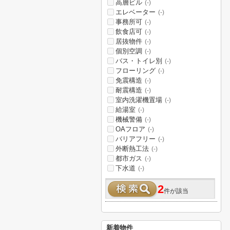
高層ビル
(-)
エレベーター
(-)
事務所可
(-)
飲食店可
(-)
居抜物件
(-)
個別空調
(-)
バス・トイレ別
(-)
フローリング
(-)
免震構造
(-)
耐震構造
(-)
室内洗濯機置場
(-)
給湯室
(-)
機械警備
(-)
OAフロア
(-)
バリアフリー
(-)
外断熱工法
(-)
都市ガス
(-)
下水道
(-)
2
件が該当
新着物件