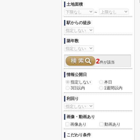
土地面積
～
駅からの徒歩
築年数
2
件が該当
情報公開日
指定しない
本日
3日以内
1週間以内
利回り
画像・動画あり
画像あり
動画あり
こだわり条件