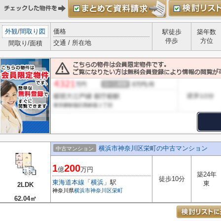
外観
/
間取り図
価格
駅徒歩
築年数
停歩
方位
交通 / 所在地
間取り/面積
横浜市神奈川区栄町の中古マンション
中古マンション
1
200
億
万円
築24年
徒歩10分
東海道本線
「
横浜
」駅
東
2LDK
神奈川県
横浜市神奈川区
栄町
62.04㎡