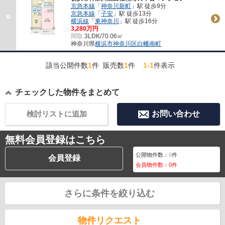
京急本線
「
神奈川新町
」駅 徒歩9分
京急本線
「
子安
」駅 徒歩13分
横浜線
「
東神奈川
」駅 徒歩16分
3,280万円
間取:
3LDK/70.06㎡
神奈川県
横浜市神奈川区
白幡南町
該当公開件数
1
件 販売数
1
件
1-1
件表示
チェックした物件をまとめて
検討リストに追加
お問い合わせ
無料会員登録はこちら
公開物件数：
0
件
会員登録
会員物件数：
0
件
さらに条件を絞り込む
物件リクエスト