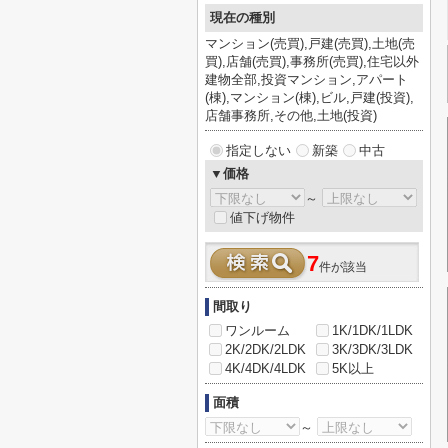
現在の種別
マンション(売買),戸建(売買),土地(売
買),店舗(売買),事務所(売買),住宅以外
建物全部,投資マンション,アパート
(棟),マンション(棟),ビル,戸建(投資),
店舗事務所,その他,土地(投資)
指定しない
新築
中古
▼価格
～
値下げ物件
7
件が該当
間取り
ワンルーム
1K/1DK/1LDK
2K/2DK/2LDK
3K/3DK/3LDK
4K/4DK/4LDK
5K以上
面積
～