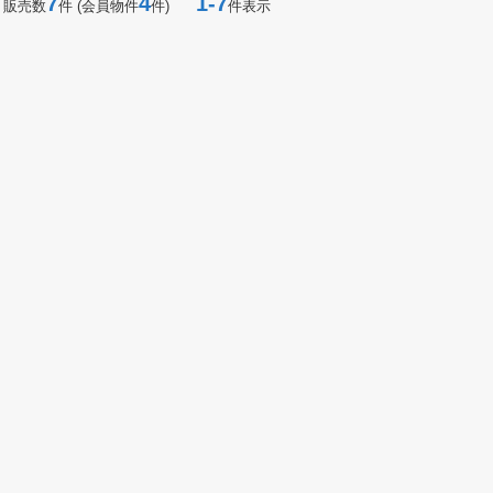
7
4
1-7
 販売数
件 (会員物件
件)
件表示