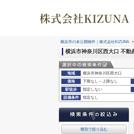
横浜市の未公開物件｜株式会社KIZUNA
>
横浜市神奈川区西大口 不動
地域
横浜市神奈川区西大口
価格
下限なし～上限なし
駅徒歩
指定しない
設備条件
指定なし
種別で絞り込む