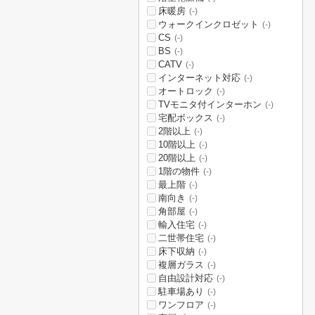
床暖房
(-)
ウォークインクロゼット
(-)
CS
(-)
BS
(-)
CATV
(-)
インターネット対応
(-)
オートロック
(-)
TVモニタ付インターホン
(-)
宅配ボックス
(-)
2階以上
(-)
10階以上
(-)
20階以上
(-)
1階の物件
(-)
最上階
(-)
南向き
(-)
角部屋
(-)
輸入住宅
(-)
二世帯住宅
(-)
床下収納
(-)
複層ガラス
(-)
自由設計対応
(-)
駐車場あり
(-)
ワンフロア
(-)