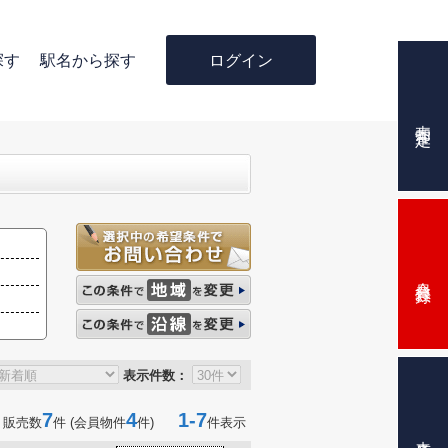
ログイン
探す
駅名から探す
売却査定
会員登録
表示件数：
7
4
1-7
 販売数
件 (会員物件
件)
件表示
来店予約