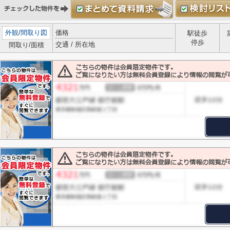
外観
/
間取り図
価格
駅徒歩
停歩
交通 / 所在地
間取り/面積