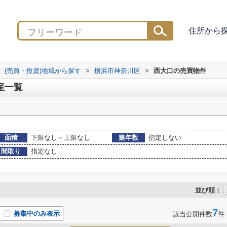
住所から
(売買・投資)地域から探す
>
横浜市神奈川区
>
西大口の売買物件
産一覧
面積
下限なし～上限なし
築年数
指定しない
間取り
指定なし
並び順：
7
募集中のみ表示
該当公開件数
件