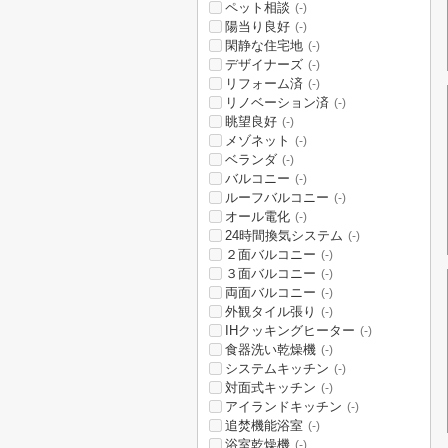
ペット相談
(-)
陽当り良好
(-)
閑静な住宅地
(-)
デザイナーズ
(-)
リフォーム済
(-)
リノベーション済
(-)
眺望良好
(-)
メゾネット
(-)
ベランダ
(-)
バルコニー
(-)
ルーフバルコニー
(-)
オール電化
(-)
24時間換気システム
(-)
２面バルコニー
(-)
３面バルコニー
(-)
両面バルコニー
(-)
外観タイル張り
(-)
IHクッキングヒーター
(-)
食器洗い乾燥機
(-)
システムキッチン
(-)
対面式キッチン
(-)
アイランドキッチン
(-)
追焚機能浴室
(-)
浴室乾燥機
(-)