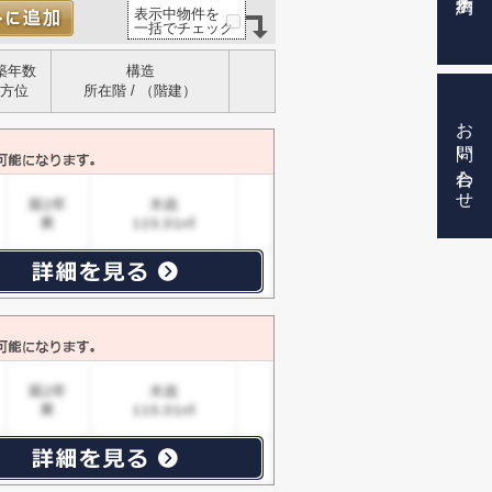
表示中物件を
一括でチェック
築年数
構造
方位
所在階 / （階建）
お問い合わせ