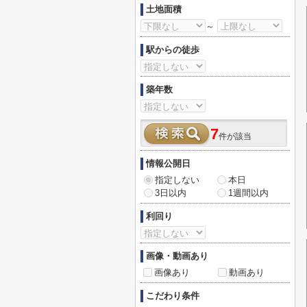
土地面積
～
駅からの徒歩
築年数
7
件が該当
情報公開日
指定しない
本日
3日以内
1週間以内
利回り
画像・動画あり
画像あり
動画あり
こだわり条件