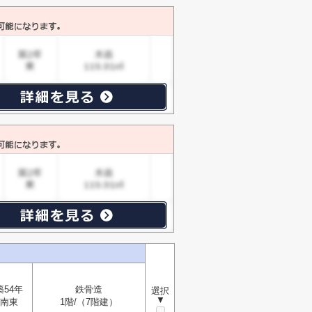
築54年
鉄骨造
選択
▼
南東
1階/（7階建）