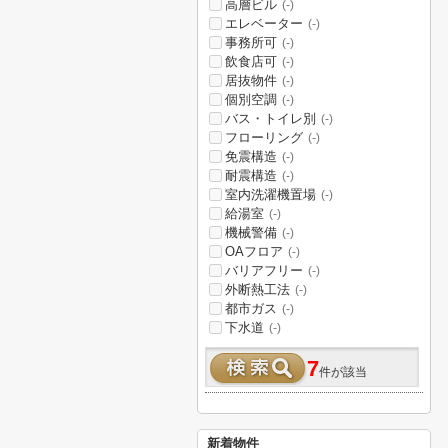
高層ビル
(-)
エレベーター
(-)
事務所可
(-)
飲食店可
(-)
居抜物件
(-)
個別空調
(-)
バス・トイレ別
(-)
フローリング
(-)
免震構造
(-)
耐震構造
(-)
室内洗濯機置場
(-)
給湯室
(-)
機械警備
(-)
OAフロア
(-)
バリアフリー
(-)
外断熱工法
(-)
都市ガス
(-)
下水道
(-)
7
件が該当
新着物件