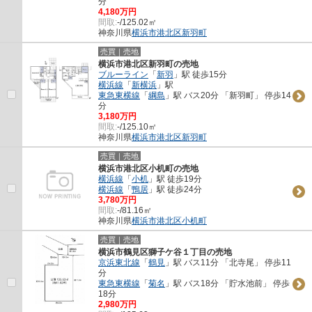
分
4,180万円
間取:
-/125.02㎡
神奈川県
横浜市港北区
新羽町
売買｜売地
横浜市港北区新羽町の売地
ブルーライン
「
新羽
」駅 徒歩15分
横浜線
「
新横浜
」駅
東急東横線
「
綱島
」駅 バス20分 「新羽町」 停歩14
分
3,180万円
間取:
-/125.10㎡
神奈川県
横浜市港北区
新羽町
売買｜売地
横浜市港北区小机町の売地
横浜線
「
小机
」駅 徒歩19分
横浜線
「
鴨居
」駅 徒歩24分
3,780万円
間取:
-/81.16㎡
神奈川県
横浜市港北区
小机町
売買｜売地
横浜市鶴見区獅子ケ谷１丁目の売地
京浜東北線
「
鶴見
」駅 バス11分 「北寺尾」 停歩11
分
東急東横線
「
菊名
」駅 バス18分 「貯水池前」 停歩
18分
2,980万円