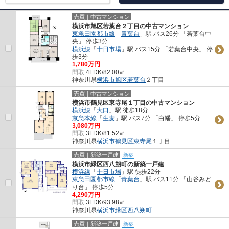
売買｜中古マンション
横浜市旭区若葉台２丁目の中古マンション
東急田園都市線
「
青葉台
」駅 バス26分 「若葉台中
央」 停歩3分
横浜線
「
十日市場
」駅 バス15分 「若葉台中央」 停
歩3分
1,780万円
間取:
4LDK/82.00㎡
神奈川県
横浜市旭区
若葉台
２丁目
売買｜中古マンション
横浜市鶴見区東寺尾１丁目の中古マンション
横浜線
「
大口
」駅 徒歩18分
京急本線
「
生麦
」駅 バス7分 「白幡」 停歩5分
3,080万円
間取:
3LDK/81.52㎡
神奈川県
横浜市鶴見区
東寺尾
１丁目
売買｜新築一戸建
新築
横浜市緑区西八朔町の新築一戸建
横浜線
「
十日市場
」駅 徒歩22分
東急田園都市線
「
青葉台
」駅 バス11分 「山谷みど
り台」 停歩5分
4,290万円
間取:
3LDK/93.98㎡
神奈川県
横浜市緑区
西八朔町
売買｜新築一戸建
新築