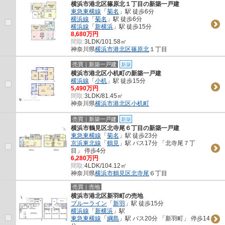
横浜市港北区篠原北１丁目の新築一戸建
東急東横線
「
菊名
」駅 徒歩6分
横浜線
「
菊名
」駅 徒歩6分
横浜線
「
新横浜
」駅 徒歩15分
8,680万円
間取:
3LDK/101.58㎡
神奈川県
横浜市港北区
篠原北
１丁目
売買｜新築一戸建
新築
横浜市港北区小机町の新築一戸建
横浜線
「
小机
」駅 徒歩15分
5,490万円
間取:
3LDK/81.45㎡
神奈川県
横浜市港北区
小机町
売買｜新築一戸建
新築
横浜市鶴見区北寺尾６丁目の新築一戸建
東急東横線
「
菊名
」駅 徒歩23分
京浜東北線
「
鶴見
」駅 バス17分 「北寺尾７丁
目」 停歩4分
6,280万円
間取:
4LDK/104.12㎡
神奈川県
横浜市鶴見区
北寺尾
６丁目
売買｜売地
横浜市港北区新羽町の売地
ブルーライン
「
新羽
」駅 徒歩15分
横浜線
「
新横浜
」駅
東急東横線
「
綱島
」駅 バス20分 「新羽町」 停歩14