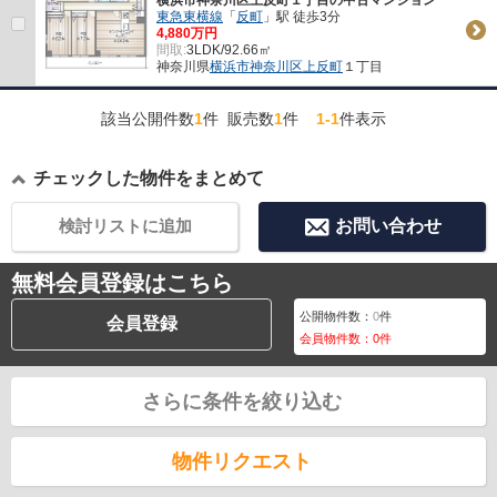
東急東横線
「
反町
」駅 徒歩3分
4,880万円
間取:
3LDK/92.66㎡
神奈川県
横浜市神奈川区
上反町
１丁目
該当公開件数
1
件 販売数
1
件
1-1
件表示
チェックした物件をまとめて
検討リストに追加
お問い合わせ
無料会員登録はこちら
公開物件数：
0
件
会員登録
会員物件数：
0
件
さらに条件を絞り込む
物件リクエスト