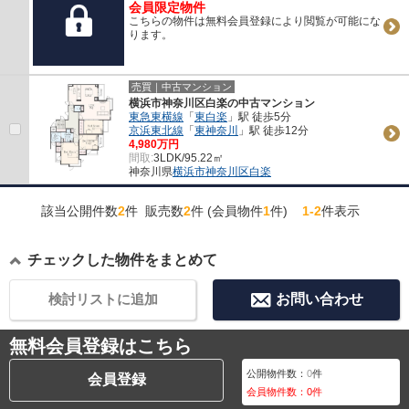
会員限定物件
こちらの物件は無料会員登録により閲覧が可能にな
ります。
売買｜中古マンション
横浜市神奈川区白楽の中古マンション
東急東横線
「
東白楽
」駅 徒歩5分
京浜東北線
「
東神奈川
」駅 徒歩12分
4,980万円
間取:
3LDK/95.22㎡
神奈川県
横浜市神奈川区
白楽
該当公開件数
2
件 販売数
2
件 (会員物件
1
件)
1-2
件表示
チェックした物件をまとめて
検討リストに追加
お問い合わせ
無料会員登録はこちら
公開物件数：
0
件
会員登録
会員物件数：
0
件