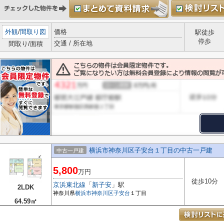
外観
/
間取り図
価格
駅徒歩
停歩
交通 / 所在地
間取り/面積
横浜市神奈川区子安台１丁目の中古一戸建
中古一戸建
5,800
万円
徒歩10分
京浜東北線
「
新子安
」駅
2LDK
神奈川県
横浜市神奈川区
子安台
１丁目
64.59㎡