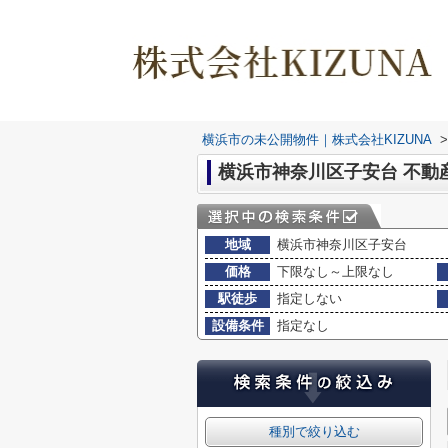
横浜市の未公開物件｜株式会社KIZUNA
>
横浜市神奈川区子安台 不動
地域
横浜市神奈川区子安台
価格
下限なし～上限なし
駅徒歩
指定しない
設備条件
指定なし
種別で絞り込む