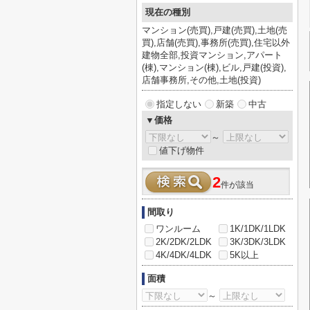
現在の種別
マンション(売買),戸建(売買),土地(売
買),店舗(売買),事務所(売買),住宅以外
建物全部,投資マンション,アパート
(棟),マンション(棟),ビル,戸建(投資),
店舗事務所,その他,土地(投資)
指定しない
新築
中古
▼価格
～
値下げ物件
2
件が該当
間取り
ワンルーム
1K/1DK/1LDK
2K/2DK/2LDK
3K/3DK/3LDK
4K/4DK/4LDK
5K以上
面積
～