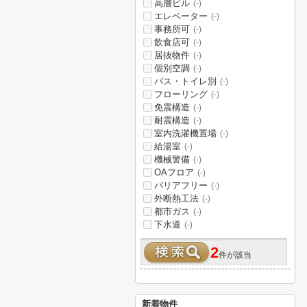
高層ビル
(-)
エレベーター
(-)
事務所可
(-)
飲食店可
(-)
居抜物件
(-)
個別空調
(-)
バス・トイレ別
(-)
フローリング
(-)
免震構造
(-)
耐震構造
(-)
室内洗濯機置場
(-)
給湯室
(-)
機械警備
(-)
OAフロア
(-)
バリアフリー
(-)
外断熱工法
(-)
都市ガス
(-)
下水道
(-)
2
件が該当
新着物件