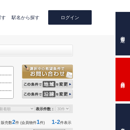
ログイン
探す
駅名から探す
売却査定
会員登録
表示件数：
2
1
1-2
 販売数
件 (会員物件
件)
件表示
来店予約