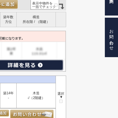
表示中物件を
一括でチェック
築年数
構造
方位
所在階 / （階建）
お問い合わせ
築14年
木造
選択
▼
-
-/（2階建）