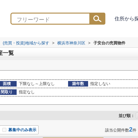
住所から
(売買・投資)地域から探す
>
横浜市神奈川区
>
子安台の売買物件
産一覧
面積
下限なし～上限なし
築年数
指定しない
間取り
指定なし
並び順：
2
募集中のみ表示
該当公開件数
件