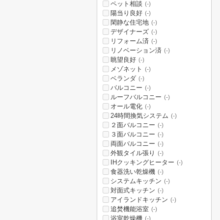
ペット相談
(-)
陽当り良好
(-)
閑静な住宅地
(-)
デザイナーズ
(-)
リフォーム済
(-)
リノベーション済
(-)
眺望良好
(-)
メゾネット
(-)
ベランダ
(-)
バルコニー
(-)
ルーフバルコニー
(-)
オール電化
(-)
24時間換気システム
(-)
２面バルコニー
(-)
３面バルコニー
(-)
両面バルコニー
(-)
外観タイル張り
(-)
IHクッキングヒーター
(-)
食器洗い乾燥機
(-)
システムキッチン
(-)
対面式キッチン
(-)
アイランドキッチン
(-)
追焚機能浴室
(-)
浴室乾燥機
(-)