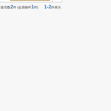
2
1
1-2
 販売数
件 (会員物件
件)
件表示