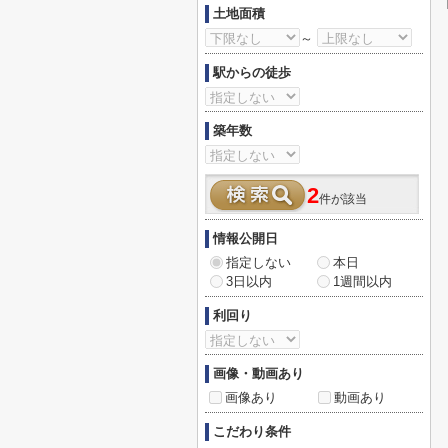
土地面積
～
駅からの徒歩
築年数
2
件が該当
情報公開日
指定しない
本日
3日以内
1週間以内
利回り
画像・動画あり
画像あり
動画あり
こだわり条件