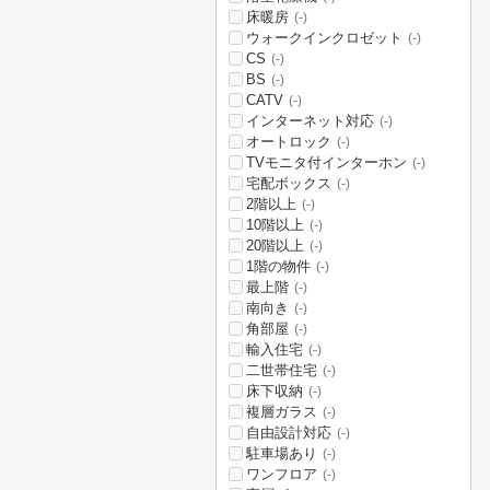
床暖房
(-)
ウォークインクロゼット
(-)
CS
(-)
BS
(-)
CATV
(-)
インターネット対応
(-)
オートロック
(-)
TVモニタ付インターホン
(-)
宅配ボックス
(-)
2階以上
(-)
10階以上
(-)
20階以上
(-)
1階の物件
(-)
最上階
(-)
南向き
(-)
角部屋
(-)
輸入住宅
(-)
二世帯住宅
(-)
床下収納
(-)
複層ガラス
(-)
自由設計対応
(-)
駐車場あり
(-)
ワンフロア
(-)