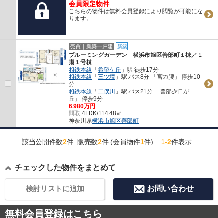
会員限定物件
こちらの物件は無料会員登録により閲覧が可能にな
ります。
売買｜新築一戸建
新築
ブルーミングガーデン 横浜市旭区善部町１棟／１
期１号棟
相鉄本線
「
希望ケ丘
」駅 徒歩17分
相鉄本線
「
三ツ境
」駅 バス8分 「宮の腰」 停歩10
分
相鉄本線
「
二俣川
」駅 バス21分 「善部夕日が
丘」 停歩9分
6,980万円
間取:
4LDK/114.48㎡
神奈川県
横浜市旭区
善部町
該当公開件数
2
件 販売数
2
件 (会員物件
1
件)
1-2
件表示
チェックした物件をまとめて
検討リストに追加
お問い合わせ
無料会員登録はこちら