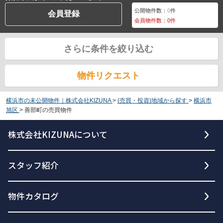
公開物件数：
0
件
会員登録
会員物件数：
0
件
さらに条件を絞り込む
物件リクエスト
横浜市の未公開物件｜株式会社KIZUNA
>
(売買・投資)地域から探す
>
横浜市
旭区
>
善部町の売買物件
株式会社KIZUNAについて
スタッフ紹介
物件カタログ