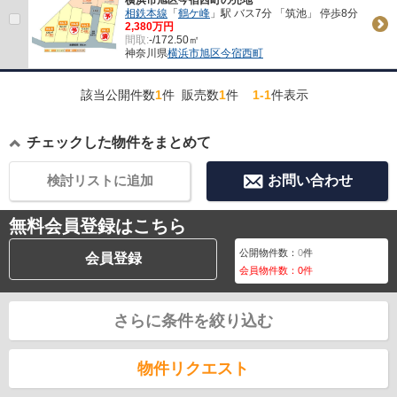
相鉄本線
「
鶴ケ峰
」駅 バス7分 「筑池」 停歩8分
2,380万円
間取:
-/172.50㎡
神奈川県
横浜市旭区
今宿西町
該当公開件数
1
件 販売数
1
件
1-1
件表示
チェックした物件をまとめて
検討リストに追加
お問い合わせ
無料会員登録はこちら
公開物件数：
0
件
会員登録
会員物件数：
0
件
さらに条件を絞り込む
物件リクエスト