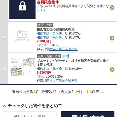
会員限定物件
こちらの物件は無料会員登録により閲覧が可能にな
ります。
売買｜売地
横浜市旭区今宿南町の売地
相鉄本線
「
二俣川
」駅 徒歩25分
相鉄本線
「
鶴ケ峰
」駅 徒歩29分
2,980万円
間取:
-/361.07㎡
神奈川県
横浜市旭区
今宿南町
売買｜新築一戸建
新築
ブルーミングガーデン 横浜市旭区今宿南町１棟／
１期１号棟
相鉄本線
「
鶴ケ峰
」駅 徒歩19分
5,530万円
間取:
4LDK/99.25㎡
神奈川県
横浜市旭区
今宿南町
該当公開件数
3
件 販売数
3
件 (会員物件
1
件)
1-3
件表示
チェックした物件をまとめて
検討リストに追加
お問い合わせ