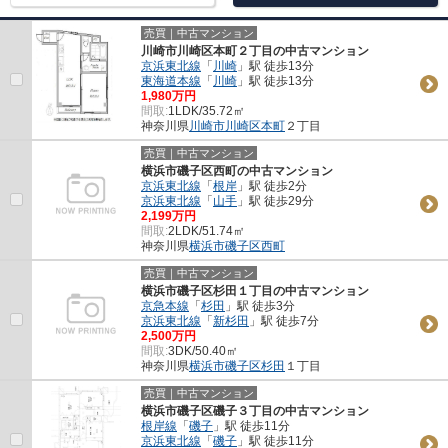
売買｜中古マンション
川崎市川崎区本町２丁目の中古マンション
京浜東北線
「
川崎
」駅 徒歩13分
東海道本線
「
川崎
」駅 徒歩13分
1,980万円
間取:
1LDK/35.72㎡
神奈川県
川崎市川崎区
本町
２丁目
売買｜中古マンション
横浜市磯子区西町の中古マンション
京浜東北線
「
根岸
」駅 徒歩2分
京浜東北線
「
山手
」駅 徒歩29分
2,199万円
間取:
2LDK/51.74㎡
神奈川県
横浜市磯子区
西町
売買｜中古マンション
横浜市磯子区杉田１丁目の中古マンション
京急本線
「
杉田
」駅 徒歩3分
京浜東北線
「
新杉田
」駅 徒歩7分
2,500万円
間取:
3DK/50.40㎡
神奈川県
横浜市磯子区
杉田
１丁目
売買｜中古マンション
横浜市磯子区磯子３丁目の中古マンション
根岸線
「
磯子
」駅 徒歩11分
京浜東北線
「
磯子
」駅 徒歩11分