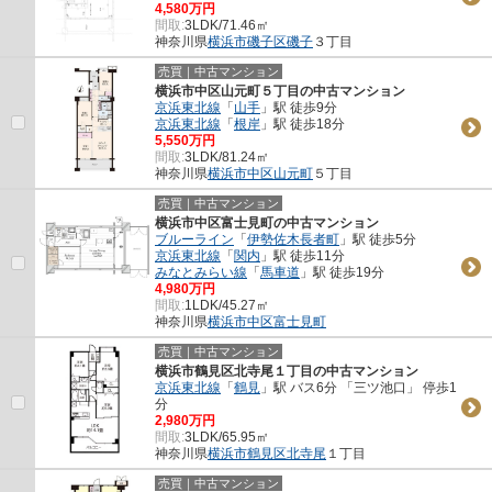
4,580万円
間取:
3LDK/71.46㎡
神奈川県
横浜市磯子区
磯子
３丁目
売買｜中古マンション
横浜市中区山元町５丁目の中古マンション
京浜東北線
「
山手
」駅 徒歩9分
京浜東北線
「
根岸
」駅 徒歩18分
5,550万円
間取:
3LDK/81.24㎡
神奈川県
横浜市中区
山元町
５丁目
売買｜中古マンション
横浜市中区富士見町の中古マンション
ブルーライン
「
伊勢佐木長者町
」駅 徒歩5分
京浜東北線
「
関内
」駅 徒歩11分
みなとみらい線
「
馬車道
」駅 徒歩19分
4,980万円
間取:
1LDK/45.27㎡
神奈川県
横浜市中区
富士見町
売買｜中古マンション
横浜市鶴見区北寺尾１丁目の中古マンション
京浜東北線
「
鶴見
」駅 バス6分 「三ツ池口」 停歩1
分
2,980万円
間取:
3LDK/65.95㎡
神奈川県
横浜市鶴見区
北寺尾
１丁目
売買｜中古マンション