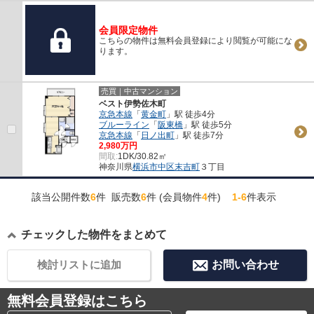
会員限定物件
こちらの物件は無料会員登録により閲覧が可能にな
ります。
売買｜中古マンション
ベスト伊勢佐木町
京急本線
「
黄金町
」駅 徒歩4分
ブルーライン
「
阪東橋
」駅 徒歩5分
京急本線
「
日ノ出町
」駅 徒歩7分
2,980万円
間取:
1DK/30.82㎡
神奈川県
横浜市中区
末吉町
３丁目
該当公開件数
6
件 販売数
6
件 (会員物件
4
件)
1-6
件表示
チェックした物件をまとめて
検討リストに追加
お問い合わせ
無料会員登録はこちら