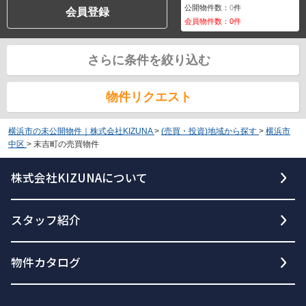
公開物件数：
0
件
会員登録
会員物件数：
0
件
さらに条件を絞り込む
物件リクエスト
横浜市の未公開物件｜株式会社KIZUNA
>
(売買・投資)地域から探す
>
横浜市
中区
>
末吉町の売買物件
株式会社KIZUNAについて
スタッフ紹介
物件カタログ