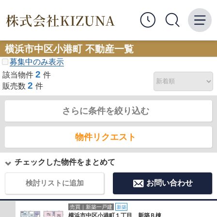
横浜市中区小港町 不動産一覧
募集中のみ表示
2
該当物件
件
2
販売数
件
さらに条件を絞り込む
物件リクエスト
チェックした物件をまとめて
検討リストに追加
お問い合わせ
売買｜新築一戸建
新築
横浜市中区小港町１丁目 新築Ｂ棟