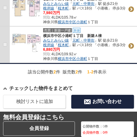
みなとみらい線
「
元町・中華街
」駅 徒歩21分
根岸線
「
桜木町
」駅 バス18分 「小港橋」 停歩3分
7,980万円
間取:
4LDK/105.78㎡
神奈川県
横浜市中区
小港町
１丁目
売買｜新築一戸建
新築
横浜市中区小港町１丁目 新築Ａ棟
みなとみらい線
「
元町・中華街
」駅 徒歩21分
根岸線
「
桜木町
」駅 バス18分 「小港橋」 停歩3分
6,880万円
間取:
4LDK/109.92㎡
神奈川県
横浜市中区
小港町
１丁目
該当公開件数
2
件 販売数
2
件
1-2
件表示
チェックした物件をまとめて
検討リストに追加
お問い合わせ
無料会員登録はこちら
公開物件数：
0
件
会員登録
会員物件数：
0
件