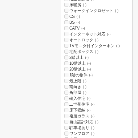
床暖房
(-)
ウォークインクロゼット
(-)
CS
(-)
BS
(-)
CATV
(-)
インターネット対応
(-)
オートロック
(-)
TVモニタ付インターホン
(-)
宅配ボックス
(-)
2階以上
(-)
10階以上
(-)
20階以上
(-)
1階の物件
(-)
最上階
(-)
南向き
(-)
角部屋
(-)
輸入住宅
(-)
二世帯住宅
(-)
床下収納
(-)
複層ガラス
(-)
自由設計対応
(-)
駐車場あり
(-)
ワンフロア
(-)