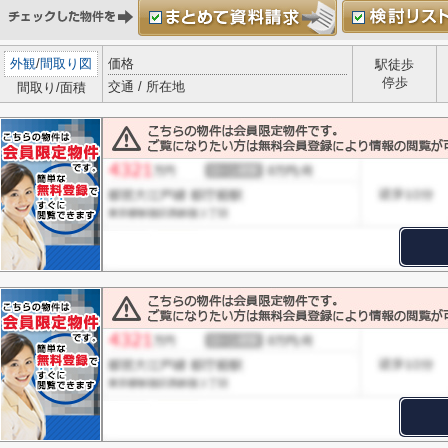
外観
/
間取り図
価格
駅徒歩
停歩
交通 / 所在地
間取り/面積