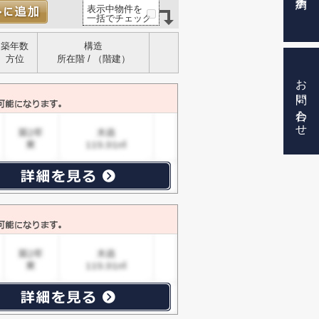
表示中物件を
一括でチェック
築年数
構造
方位
所在階 / （階建）
お問い合わせ