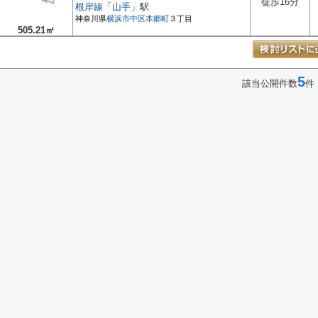
徒歩16分
根岸線
「
山手
」駅
神奈川県
横浜市中区
本郷町
３丁目
505.21㎡
5
該当公開件数
件