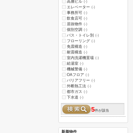
高層ビル
(-)
エレベーター
(-)
事務所可
(-)
飲食店可
(-)
居抜物件
(-)
個別空調
(-)
バス・トイレ別
(-)
フローリング
(-)
免震構造
(-)
耐震構造
(-)
室内洗濯機置場
(-)
給湯室
(-)
機械警備
(-)
OAフロア
(-)
バリアフリー
(-)
外断熱工法
(-)
都市ガス
(-)
下水道
(-)
5
件が該当
新着物件