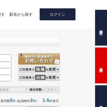
ログイン
探す
駅名から探す
売却査定
会員登録
表示件数：
5
2
1-5
 販売数
件 (会員物件
件)
件表示
来店予約