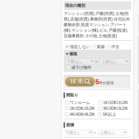
現在の種別
マンション(売買),戸建(売買),土地(売
買),店舗(売買),事務所(売買),住宅以外
建物全部,投資マンション,アパート
(棟),マンション(棟),ビル,戸建(投資),
店舗事務所,その他,土地(投資)
指定しない
新築
中古
▼価格
～
値下げ物件
5
件が該当
間取り
ワンルーム
1K/1DK/1LDK
2K/2DK/2LDK
3K/3DK/3LDK
4K/4DK/4LDK
5K以上
面積
～