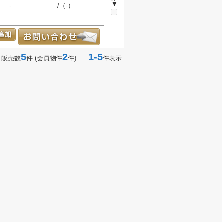
▼
-
-/（-）
5
2
1-5
 販売数
件 (会員物件
件)
件表示