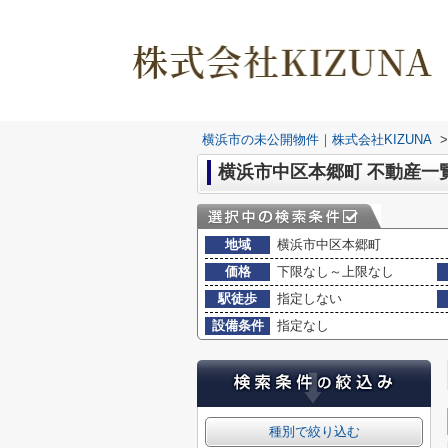
横浜市の未公開物件｜株式会社KIZUNA
>
横浜市中区本郷町 不動産一
地域
横浜市中区本郷町
価格
下限なし～上限なし
駅徒歩
指定しない
設備条件
指定なし
種別で絞り込む