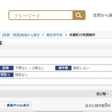
住所から
(売買・投資)地域から探す
>
横浜市中区
>
本郷町の売買物件
覧
面積
下限なし～上限なし
築年数
指定しない
間取り
指定なし
並び順：
5
募集中のみ表示
該当公開件数
件