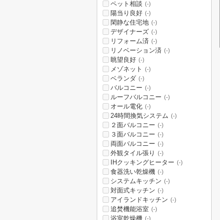
ペット相談
(-)
陽当り良好
(-)
閑静な住宅地
(-)
デザイナーズ
(-)
リフォーム済
(-)
リノベーション済
(-)
眺望良好
(-)
メゾネット
(-)
ベランダ
(-)
バルコニー
(-)
ルーフバルコニー
(-)
オール電化
(-)
24時間換気システム
(-)
２面バルコニー
(-)
３面バルコニー
(-)
両面バルコニー
(-)
外観タイル張り
(-)
IHクッキングヒーター
(-)
食器洗い乾燥機
(-)
システムキッチン
(-)
対面式キッチン
(-)
アイランドキッチン
(-)
追焚機能浴室
(-)
浴室乾燥機
(-)