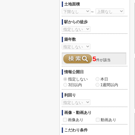
土地面積
～
駅からの徒歩
築年数
5
件が該当
情報公開日
指定しない
本日
3日以内
1週間以内
利回り
画像・動画あり
画像あり
動画あり
こだわり条件