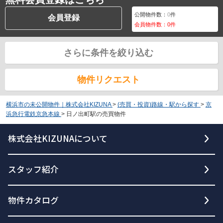
公開物件数：
0
件
会員登録
会員物件数：
0
件
さらに条件を絞り込む
物件リクエスト
横浜市の未公開物件｜株式会社KIZUNA
>
(売買・投資)路線・駅から探す
>
京
浜急行電鉄京急本線
>
日ノ出町駅の売買物件
株式会社KIZUNAについて
スタッフ紹介
物件カタログ