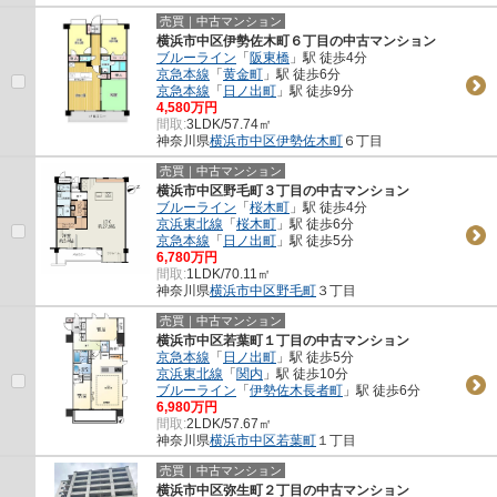
売買｜中古マンション
横浜市中区伊勢佐木町６丁目の中古マンション
ブルーライン
「
阪東橋
」駅 徒歩4分
京急本線
「
黄金町
」駅 徒歩6分
京急本線
「
日ノ出町
」駅 徒歩9分
4,580万円
間取:
3LDK/57.74㎡
神奈川県
横浜市中区
伊勢佐木町
６丁目
売買｜中古マンション
横浜市中区野毛町３丁目の中古マンション
ブルーライン
「
桜木町
」駅 徒歩4分
京浜東北線
「
桜木町
」駅 徒歩6分
京急本線
「
日ノ出町
」駅 徒歩5分
6,780万円
間取:
1LDK/70.11㎡
神奈川県
横浜市中区
野毛町
３丁目
売買｜中古マンション
横浜市中区若葉町１丁目の中古マンション
京急本線
「
日ノ出町
」駅 徒歩5分
京浜東北線
「
関内
」駅 徒歩10分
ブルーライン
「
伊勢佐木長者町
」駅 徒歩6分
6,980万円
間取:
2LDK/57.67㎡
神奈川県
横浜市中区
若葉町
１丁目
売買｜中古マンション
横浜市中区弥生町２丁目の中古マンション