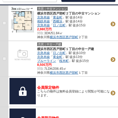
売買｜中古マンション
横浜市西区西戸部町２丁目の中古マンション
京急本線
「
黄金町
」駅 徒歩14分
相鉄本線
「
西横浜
」駅 徒歩14分
京急本線
「
日ノ出町
」駅 徒歩15分
2,980万円
間取:
3DK/51.84㎡
神奈川県
横浜市西区
西戸部町
２丁目
売買｜中古一戸建
横浜市西区西戸部町１丁目の中古一戸建
京急本線
「
日ノ出町
」駅 徒歩10分
京急本線
「
黄金町
」駅 徒歩13分
ブルーライン
「
桜木町
」駅 徒歩15分
8,500万円
間取:
7LDK/206.45㎡
神奈川県
横浜市西区
西戸部町
１丁目
会員限定物件
こちらの物件は無料会員登録により閲覧が可能にな
ります。
会員限定物件