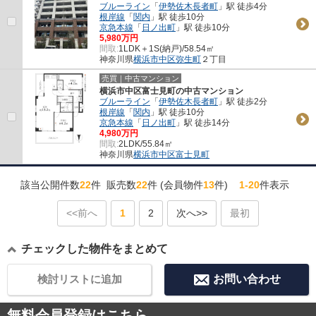
ブルーライン
「
伊勢佐木長者町
」駅 徒歩4分
根岸線
「
関内
」駅 徒歩10分
京急本線
「
日ノ出町
」駅 徒歩10分
5,980万円
間取:
1LDK＋1S(納戸)/58.54㎡
神奈川県
横浜市中区
弥生町
２丁目
売買｜中古マンション
横浜市中区富士見町の中古マンション
ブルーライン
「
伊勢佐木長者町
」駅 徒歩2分
根岸線
「
関内
」駅 徒歩10分
京急本線
「
日ノ出町
」駅 徒歩14分
4,980万円
間取:
2LDK/55.84㎡
神奈川県
横浜市中区
富士見町
該当公開件数
22
件 販売数
22
件 (会員物件
13
件)
1-20
件表示
<<前へ
1
2
次へ>>
最初
チェックした物件をまとめて
検討リストに追加
お問い合わせ
無料会員登録はこちら