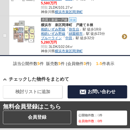
5,580万円
間取:
2LDK/101.27㎡
神奈川県
横浜市泉区
岡津町
売買｜新築一戸建
新築
横浜市 泉区岡津町 戸建てＢ棟
相鉄いずみ野線
「
弥生台
」駅 徒歩18分
相鉄いずみ野線
「
緑園都市
」駅 徒歩23分
ブルーライン
「
中田
」駅 徒歩32分
5,280万円
間取:
3LDK/102.04㎡
神奈川県
横浜市泉区
岡津町
該当公開件数
5
件 販売数
5
件 (会員物件
3
件)
1-5
件表示
チェックした物件をまとめて
検討リストに追加
お問い合わせ
無料会員登録はこちら
公開物件数：
0
件
会員登録
会員物件数：
0
件