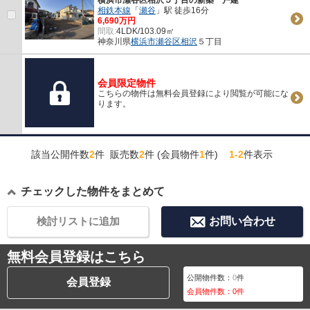
相鉄本線
「
瀬谷
」駅 徒歩16分
6,690万円
間取:
4LDK/103.09㎡
神奈川県
横浜市瀬谷区
相沢
５丁目
会員限定物件
こちらの物件は無料会員登録により閲覧が可能にな
ります。
該当公開件数
2
件 販売数
2
件 (会員物件
1
件)
1-2
件表示
チェックした物件をまとめて
検討リストに追加
お問い合わせ
無料会員登録はこちら
公開物件数：
0
件
会員登録
会員物件数：
0
件