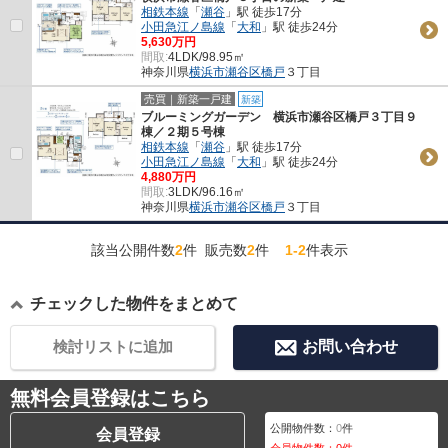
相鉄本線
「
瀬谷
」駅 徒歩17分
小田急江ノ島線
「
大和
」駅 徒歩24分
5,630万円
間取:
4LDK/98.95㎡
神奈川県
横浜市瀬谷区
橋戸
３丁目
売買｜新築一戸建
新築
ブルーミングガーデン 横浜市瀬谷区橋戸３丁目９
棟／２期５号棟
相鉄本線
「
瀬谷
」駅 徒歩17分
小田急江ノ島線
「
大和
」駅 徒歩24分
4,880万円
間取:
3LDK/96.16㎡
神奈川県
横浜市瀬谷区
橋戸
３丁目
該当公開件数
2
件 販売数
2
件
1-2
件表示
チェックした物件をまとめて
検討リストに追加
お問い合わせ
無料会員登録はこちら
公開物件数：
0
件
会員登録
会員物件数：
0
件