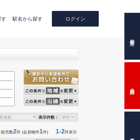
ログイン
探す
駅名から探す
売却査定
会員登録
表示件数：
2
1
1-2
 販売数
件 (会員物件
件)
件表示
来店予約