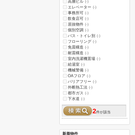
高層ビル
(-)
エレベーター
(-)
事務所可
(-)
飲食店可
(-)
居抜物件
(-)
個別空調
(-)
バス・トイレ別
(-)
フローリング
(-)
免震構造
(-)
耐震構造
(-)
室内洗濯機置場
(-)
給湯室
(-)
機械警備
(-)
OAフロア
(-)
バリアフリー
(-)
外断熱工法
(-)
都市ガス
(-)
下水道
(-)
2
件が該当
新着物件