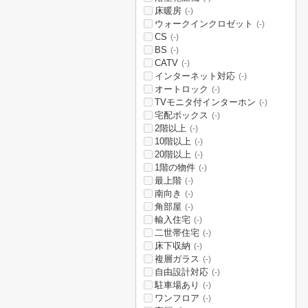
床暖房
(-)
ウォークインクロゼット
(-)
CS
(-)
BS
(-)
CATV
(-)
インターネット対応
(-)
オートロック
(-)
TVモニタ付インターホン
(-)
宅配ボックス
(-)
2階以上
(-)
10階以上
(-)
20階以上
(-)
1階の物件
(-)
最上階
(-)
南向き
(-)
角部屋
(-)
輸入住宅
(-)
二世帯住宅
(-)
床下収納
(-)
複層ガラス
(-)
自由設計対応
(-)
駐車場あり
(-)
ワンフロア
(-)