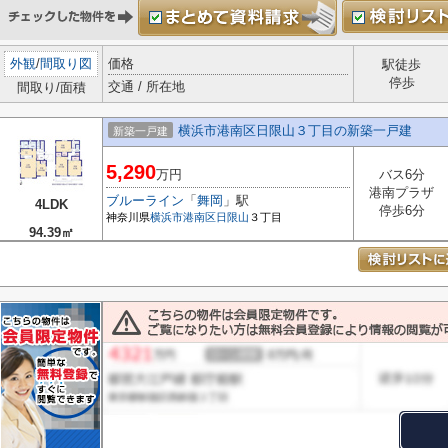
外観
/
間取り図
価格
駅徒歩
停歩
交通 / 所在地
間取り/面積
横浜市港南区日限山３丁目の新築一戸建
新築一戸建
5,290
万円
バス6分
港南プラザ
ブルーライン
「
舞岡
」駅
4LDK
停歩6分
神奈川県
横浜市港南区
日限山
３丁目
94.39㎡