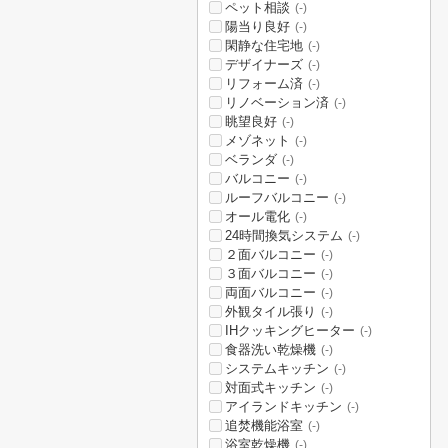
ペット相談
(-)
陽当り良好
(-)
閑静な住宅地
(-)
デザイナーズ
(-)
リフォーム済
(-)
リノベーション済
(-)
眺望良好
(-)
メゾネット
(-)
ベランダ
(-)
バルコニー
(-)
ルーフバルコニー
(-)
オール電化
(-)
24時間換気システム
(-)
２面バルコニー
(-)
３面バルコニー
(-)
両面バルコニー
(-)
外観タイル張り
(-)
IHクッキングヒーター
(-)
食器洗い乾燥機
(-)
システムキッチン
(-)
対面式キッチン
(-)
アイランドキッチン
(-)
追焚機能浴室
(-)
浴室乾燥機
(-)