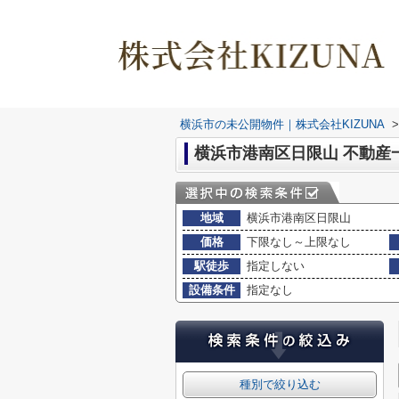
横浜市の未公開物件｜株式会社KIZUNA
>
横浜市港南区日限山 不動産
地域
横浜市港南区日限山
価格
下限なし～上限なし
駅徒歩
指定しない
設備条件
指定なし
種別で絞り込む