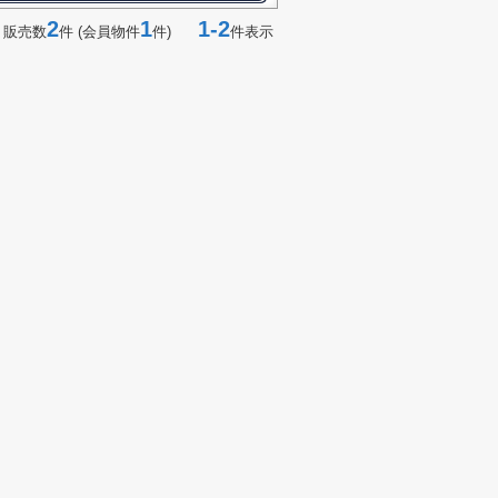
2
1
1-2
 販売数
件 (会員物件
件)
件表示