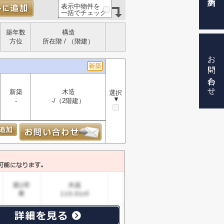
表示中物件を
一括でチェック
築年数
構造
方位
所在階 / （階建）
お問い合わせ
新築
木造
選択
▼
-
-/（2階建）