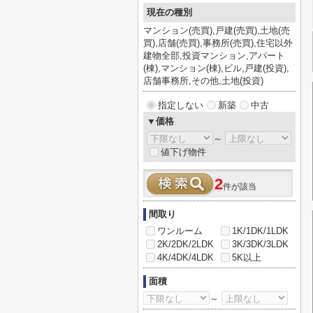
現在の種別
マンション(売買),戸建(売買),土地(売
買),店舗(売買),事務所(売買),住宅以外
建物全部,投資マンション,アパート
(棟),マンション(棟),ビル,戸建(投資),
店舗事務所,その他,土地(投資)
指定しない
新築
中古
▼価格
～
値下げ物件
2
件が該当
間取り
ワンルーム
1K/1DK/1LDK
2K/2DK/2LDK
3K/3DK/3LDK
4K/4DK/4LDK
5K以上
面積
～