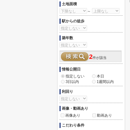
土地面積
～
駅からの徒歩
築年数
2
件が該当
情報公開日
指定しない
本日
3日以内
1週間以内
利回り
画像・動画あり
画像あり
動画あり
こだわり条件