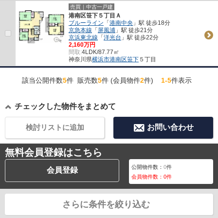
売買｜中古一戸建
港南区笹下５丁目Ａ
ブルーライン
「
港南中央
」駅 徒歩18分
京急本線
「
屏風浦
」駅 徒歩21分
京浜東北線
「
洋光台
」駅 徒歩22分
2,160万円
間取:
4LDK/87.77㎡
神奈川県
横浜市港南区
笹下
５丁目
該当公開件数
5
件 販売数
5
件 (会員物件
2
件)
1-5
件表示
チェックした物件をまとめて
検討リストに追加
お問い合わせ
無料会員登録はこちら
公開物件数：
0
件
会員登録
会員物件数：
0
件
さらに条件を絞り込む