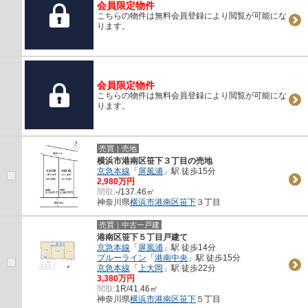
会員限定物件
こちらの物件は無料会員登録により閲覧が可能にな
ります。
会員限定物件
こちらの物件は無料会員登録により閲覧が可能にな
ります。
売買｜売地
横浜市港南区笹下３丁目の売地
京急本線
「
屏風浦
」駅 徒歩15分
2,980万円
間取:
-/137.46㎡
神奈川県
横浜市港南区
笹下
３丁目
売買｜中古一戸建
港南区笹下５丁目戸建て
京急本線
「
屏風浦
」駅 徒歩14分
ブルーライン
「
港南中央
」駅 徒歩15分
京急本線
「
上大岡
」駅 徒歩22分
3,380万円
間取:
1R/41.46㎡
神奈川県
横浜市港南区
笹下
５丁目