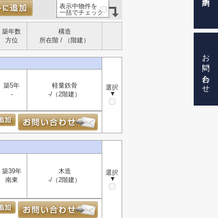
表示中物件を
一括でチェック
築年数
構造
方位
所在階 / （階建）
お問い合わせ
築5年
軽量鉄骨
選択
▼
-
-/（2階建）
築39年
木造
選択
▼
南東
-/（2階建）