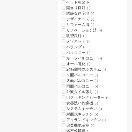
ペット相談
(-)
陽当り良好
(-)
閑静な住宅地
(-)
デザイナーズ
(-)
リフォーム済
(-)
リノベーション済
(-)
眺望良好
(-)
メゾネット
(-)
ベランダ
(-)
バルコニー
(-)
ルーフバルコニー
(-)
オール電化
(-)
24時間換気システム
(-)
２面バルコニー
(-)
３面バルコニー
(-)
両面バルコニー
(-)
外観タイル張り
(-)
IHクッキングヒーター
(-)
食器洗い乾燥機
(-)
システムキッチン
(-)
対面式キッチン
(-)
アイランドキッチン
(-)
追焚機能浴室
(-)
浴室乾燥機
(-)