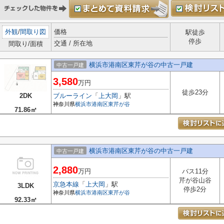
外観
/
間取り図
価格
駅徒歩
停歩
交通 / 所在地
間取り/面積
横浜市港南区東芹が谷の中古一戸建
中古一戸建
3,580
万円
徒歩23分
2DK
ブルーライン
「
上大岡
」駅
神奈川県
横浜市港南区
東芹が谷
71.86㎡
横浜市港南区東芹が谷の中古一戸建
中古一戸建
2,880
万円
バス11分
芹が谷山谷
京急本線
「
上大岡
」駅
3LDK
停歩2分
神奈川県
横浜市港南区
東芹が谷
92.33㎡