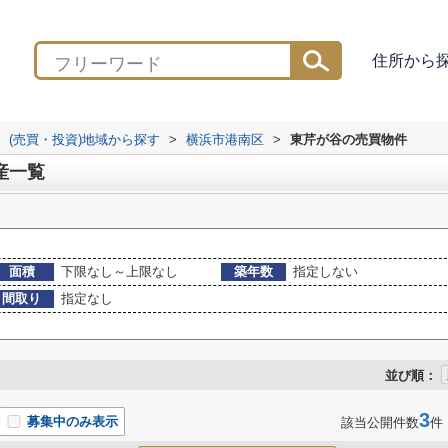
住所から
(売買・投資)地域から探す
>
横浜市港南区
>
東芹が谷の売買物件
産一覧
面積
下限なし～上限なし
築年数
指定しない
間取り
指定なし
並び順：
3
募集中のみ表示
該当公開件数
件