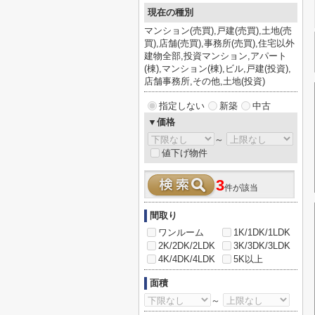
現在の種別
マンション(売買),戸建(売買),土地(売
買),店舗(売買),事務所(売買),住宅以外
建物全部,投資マンション,アパート
(棟),マンション(棟),ビル,戸建(投資),
店舗事務所,その他,土地(投資)
指定しない
新築
中古
▼価格
～
値下げ物件
3
件が該当
間取り
ワンルーム
1K/1DK/1LDK
2K/2DK/2LDK
3K/3DK/3LDK
4K/4DK/4LDK
5K以上
面積
～