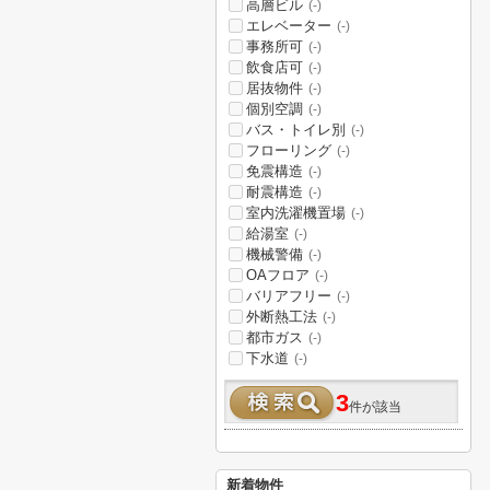
高層ビル
(-)
エレベーター
(-)
事務所可
(-)
飲食店可
(-)
居抜物件
(-)
個別空調
(-)
バス・トイレ別
(-)
フローリング
(-)
免震構造
(-)
耐震構造
(-)
室内洗濯機置場
(-)
給湯室
(-)
機械警備
(-)
OAフロア
(-)
バリアフリー
(-)
外断熱工法
(-)
都市ガス
(-)
下水道
(-)
3
件が該当
新着物件