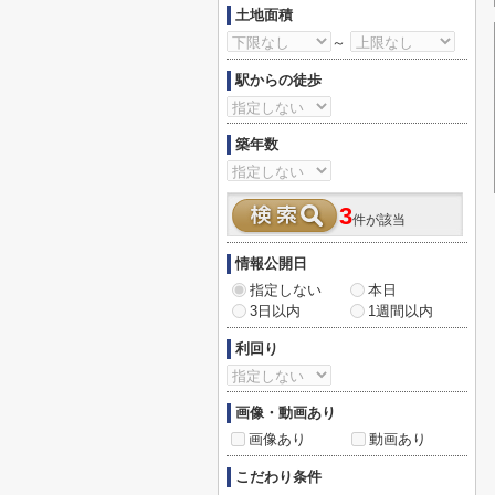
土地面積
～
駅からの徒歩
築年数
3
件が該当
情報公開日
指定しない
本日
3日以内
1週間以内
利回り
画像・動画あり
画像あり
動画あり
こだわり条件