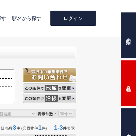
ログイン
探す
駅名から探す
売却査定
会員登録
表示件数：
3
1
1-3
 販売数
件 (会員物件
件)
件表示
来店予約