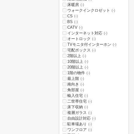
床暖房
(-)
ウォークインクロゼット
(-)
CS
(-)
BS
(-)
CATV
(-)
インターネット対応
(-)
オートロック
(-)
TVモニタ付インターホン
(-)
宅配ボックス
(-)
2階以上
(-)
10階以上
(-)
20階以上
(-)
1階の物件
(-)
最上階
(-)
南向き
(-)
角部屋
(-)
輸入住宅
(-)
二世帯住宅
(-)
床下収納
(-)
複層ガラス
(-)
自由設計対応
(-)
駐車場あり
(-)
ワンフロア
(-)