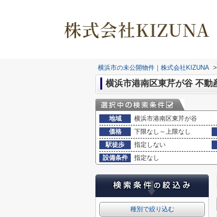
横浜市の未公開物件｜株式会社KIZUNA
>
横浜市港南区東芹が谷 不動
地域
横浜市港南区東芹が谷
価格
下限なし～上限なし
駅徒歩
指定しない
設備条件
指定なし
種別で絞り込む