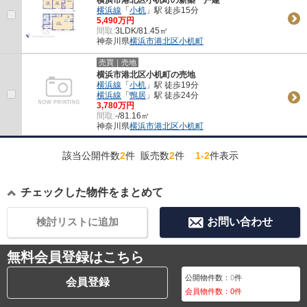
横浜線
「
小机
」駅 徒歩15分
5,490万円
間取:
3LDK/81.45㎡
神奈川県
横浜市港北区
小机町
売買｜売地
横浜市港北区小机町の売地
横浜線
「
小机
」駅 徒歩19分
横浜線
「
鴨居
」駅 徒歩24分
3,780万円
間取:
-/81.16㎡
神奈川県
横浜市港北区
小机町
該当公開件数
2
件 販売数
2
件
1-2
件表示
チェックした物件をまとめて
検討リストに追加
お問い合わせ
無料会員登録はこちら
公開物件数：
0
件
会員登録
会員物件数：
0
件