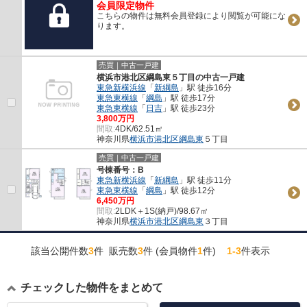
会員限定物件
こちらの物件は無料会員登録により閲覧が可能にな
ります。
売買｜中古一戸建
横浜市港北区綱島東５丁目の中古一戸建
東急新横浜線
「
新綱島
」駅 徒歩16分
東急東横線
「
綱島
」駅 徒歩17分
東急東横線
「
日吉
」駅 徒歩23分
3,800万円
間取:
4DK/62.51㎡
神奈川県
横浜市港北区
綱島東
５丁目
売買｜中古一戸建
号棟番号：B
東急新横浜線
「
新綱島
」駅 徒歩11分
東急東横線
「
綱島
」駅 徒歩12分
6,450万円
間取:
2LDK＋1S(納戸)/98.67㎡
神奈川県
横浜市港北区
綱島東
３丁目
該当公開件数
3
件 販売数
3
件 (会員物件
1
件)
1-3
件表示
チェックした物件をまとめて