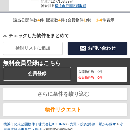
間取:
4LDK/108.89㎡
神奈川県
横浜市戸塚区
影取町
該当公開件数
4
件 販売数
4
件 (会員物件
1
件)
1-4
件表示
チェックした物件をまとめて
検討リストに追加
お問い合わせ
無料会員登録はこちら
公開物件数：
0
件
会員登録
会員物件数：
0
件
さらに条件を絞り込む
物件リクエスト
横浜市の未公開物件｜株式会社KIZUNA
>
(売買・投資)路線・駅から探す
>
小
田急電鉄小田急江ノ島線
>
藤沢駅の売買物件