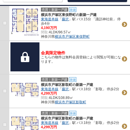
売買｜新築一戸建
新築
横浜市戸塚区東俣野町の新築一戸建
東海道本線
「
藤沢
」駅 バス15分 「諏訪神社前」 停
歩4分
4,190万円
間取:
4LDK/96.57㎡
神奈川県
横浜市戸塚区
東俣野町
会員限定物件
こちらの物件は無料会員登録により閲覧が可能にな
ります。
売買｜新築一戸建
新築
横浜市戸塚区影取町の新築一戸建
東海道本線
「
藤沢
」駅 バス18分 「影取」 停歩2分
4,299万円
間取:
4LDK/108.89㎡
神奈川県
横浜市戸塚区
影取町
売買｜新築一戸建
新築
横浜市戸塚区影取町の新築一戸建
東海道本線
「
藤沢
」駅 バス18分 「影取」 停歩2分
4,299万円