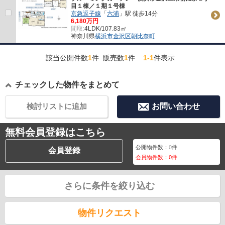
目１棟／１期１号棟
京急逗子線
「
六浦
」駅 徒歩14分
6,180万円
間取:
4LDK/107.83㎡
神奈川県
横浜市金沢区
朝比奈町
該当公開件数
1
件 販売数
1
件
1-1
件表示
チェックした物件をまとめて
検討リストに追加
お問い合わせ
無料会員登録はこちら
公開物件数：
0
件
会員登録
会員物件数：
0
件
さらに条件を絞り込む
物件リクエスト