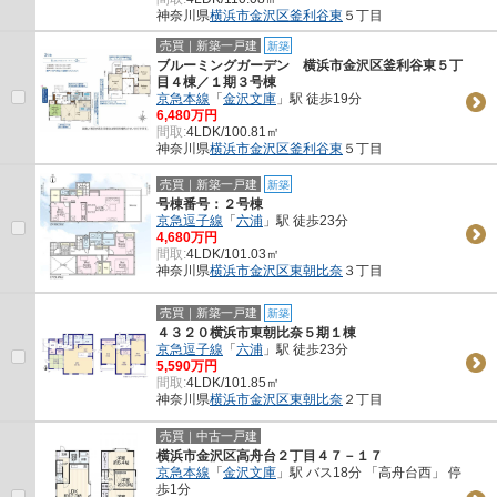
神奈川県
横浜市金沢区
釜利谷東
５丁目
売買｜新築一戸建
新築
ブルーミングガーデン 横浜市金沢区釜利谷東５丁
目４棟／１期３号棟
京急本線
「
金沢文庫
」駅 徒歩19分
6,480万円
間取:
4LDK/100.81㎡
神奈川県
横浜市金沢区
釜利谷東
５丁目
売買｜新築一戸建
新築
号棟番号：２号棟
京急逗子線
「
六浦
」駅 徒歩23分
4,680万円
間取:
4LDK/101.03㎡
神奈川県
横浜市金沢区
東朝比奈
３丁目
売買｜新築一戸建
新築
４３２０横浜市東朝比奈５期１棟
京急逗子線
「
六浦
」駅 徒歩23分
5,590万円
間取:
4LDK/101.85㎡
神奈川県
横浜市金沢区
東朝比奈
２丁目
売買｜中古一戸建
横浜市金沢区高舟台２丁目４７－１７
京急本線
「
金沢文庫
」駅 バス18分 「高舟台西」 停
歩1分