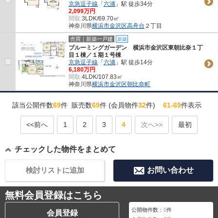
京急逗子線
「
六浦
」駅 徒歩34分
2,099万円
間取:
3LDK/69.70㎡
神奈川県
横浜市金沢区
高舟台
２丁目
売買｜新築一戸建
新築
ブルーミングガーデン 横浜市金沢区東朝比奈１丁
目１棟／１期１号棟
京急逗子線
「
六浦
」駅 徒歩14分
6,180万円
間取:
4LDK/107.83㎡
神奈川県
横浜市金沢区
朝比奈町
該当公開件数
69
件 販売数
69
件 (会員物件
32
件)
61-69
件表示
<<前へ
1
2
3
4
次へ>>
最初
チェックした物件をまとめて
検討リストに追加
お問い合わせ
無料会員登録はこちら
公開物件数：
0
件
会員登録