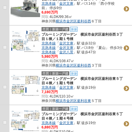
京急本線
「
金沢文庫
」駅 バス14分 「西小学校
前」 停歩9分
6,690万円
間取:
4LDK/99.36㎡
神奈川県
横浜市金沢区
釜利谷西
６丁目
売買｜新築一戸建
新築
ブルーミングガーデン 横浜市金沢区釜利谷西３丁
目１棟／１期１号棟
京急本線
「
金沢文庫
」駅 徒歩32分
京急本線
「
金沢文庫
」駅 バス8分 「夏山」 停歩3分
京急本線
「
金沢八景
」駅 徒歩47分
5,980万円
間取:
4LDK/108.47㎡
神奈川県
横浜市金沢区
釜利谷西
３丁目
売買｜新築一戸建
新築
ブルーミングガーデン 横浜市金沢区釜利谷東５丁
目４棟／１期１号棟
京急本線
「
金沢文庫
」駅 徒歩19分
7,180万円
間取:
4LDK/110.10㎡
神奈川県
横浜市金沢区
釜利谷東
５丁目
売買｜新築一戸建
新築
ブルーミングガーデン 横浜市金沢区釜利谷東５丁
目４棟／１期４号棟
京急本線
「
金沢文庫
」駅 徒歩19分
6,880万円
間取:
4LDK/110.08㎡