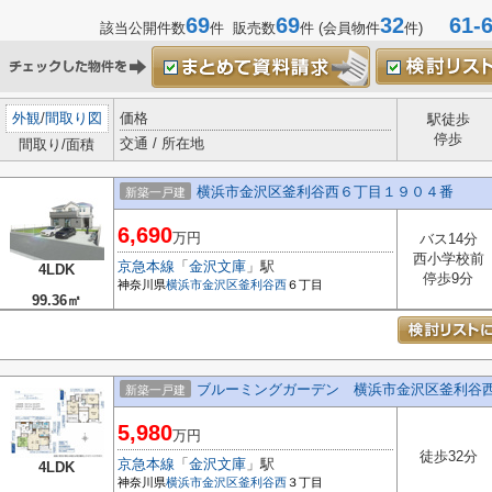
69
69
32
61-6
該当公開件数
件 販売数
件 (会員物件
件)
外観
/
間取り図
価格
駅徒歩
停歩
交通 / 所在地
間取り/面積
横浜市金沢区釜利谷西６丁目１９０４番
新築一戸建
6,690
万円
バス14分
西小学校前
京急本線
「
金沢文庫
」駅
4LDK
停歩9分
神奈川県
横浜市金沢区
釜利谷西
６丁目
99.36㎡
ブルーミングガーデン 横浜市金沢区釜利谷
新築一戸建
5,980
万円
徒歩32分
京急本線
「
金沢文庫
」駅
4LDK
神奈川県
横浜市金沢区
釜利谷西
３丁目