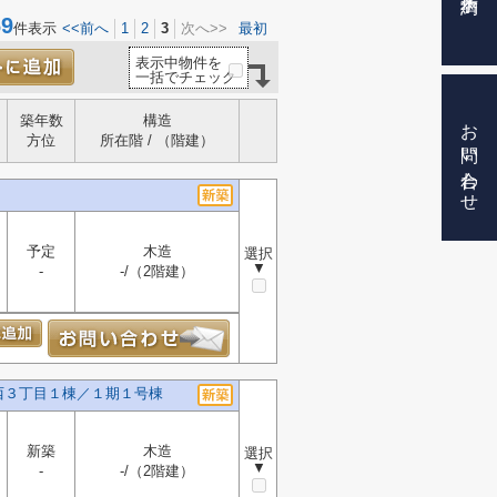
9
件表示
<<前へ
1
2
3
次へ>>
最初
表示中物件を
一括でチェック
お問い合わせ
築年数
構造
方位
所在階 / （階建）
予定
木造
選択
▼
-
-/（2階建）
西３丁目１棟／１期１号棟
新築
木造
選択
▼
-
-/（2階建）