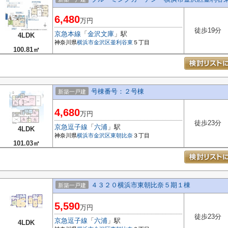
6,480
万円
徒歩19分
京急本線
「
金沢文庫
」駅
4LDK
神奈川県
横浜市金沢区
釜利谷東
５丁目
100.81㎡
号棟番号：２号棟
新築一戸建
4,680
万円
徒歩23分
京急逗子線
「
六浦
」駅
4LDK
神奈川県
横浜市金沢区
東朝比奈
３丁目
101.03㎡
４３２０横浜市東朝比奈５期１棟
新築一戸建
5,590
万円
徒歩23分
京急逗子線
「
六浦
」駅
4LDK