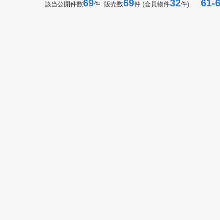
69
69
32
61-6
該当公開件数
件 販売数
件 (会員物件
件)