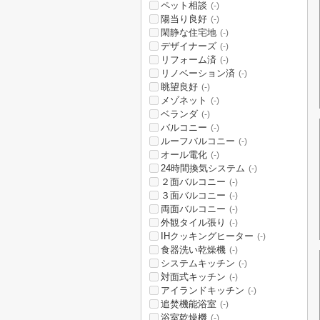
ペット相談
(-)
陽当り良好
(-)
閑静な住宅地
(-)
デザイナーズ
(-)
リフォーム済
(-)
リノベーション済
(-)
眺望良好
(-)
メゾネット
(-)
ベランダ
(-)
バルコニー
(-)
ルーフバルコニー
(-)
オール電化
(-)
24時間換気システム
(-)
２面バルコニー
(-)
３面バルコニー
(-)
両面バルコニー
(-)
外観タイル張り
(-)
IHクッキングヒーター
(-)
食器洗い乾燥機
(-)
システムキッチン
(-)
対面式キッチン
(-)
アイランドキッチン
(-)
追焚機能浴室
(-)
浴室乾燥機
(-)