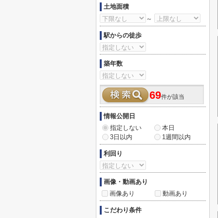
土地面積
～
駅からの徒歩
築年数
69
件が該当
情報公開日
指定しない
本日
3日以内
1週間以内
利回り
画像・動画あり
画像あり
動画あり
こだわり条件