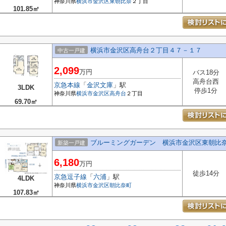
神奈川県
横浜市金沢区
東朝比奈
２丁目
101.85㎡
横浜市金沢区高舟台２丁目４７－１７
中古一戸建
2,099
万円
バス18分
高舟台西
京急本線
「
金沢文庫
」駅
3LDK
停歩1分
神奈川県
横浜市金沢区
高舟台
２丁目
69.70㎡
ブルーミングガーデン 横浜市金沢区東朝比
新築一戸建
6,180
万円
徒歩14分
京急逗子線
「
六浦
」駅
4LDK
神奈川県
横浜市金沢区
朝比奈町
107.83㎡