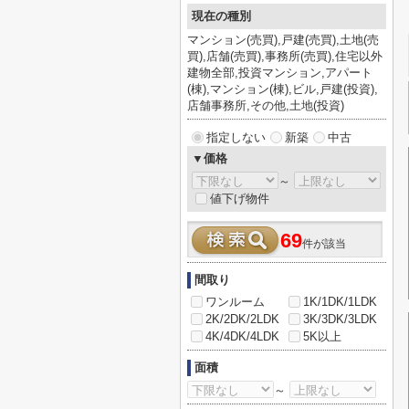
現在の種別
マンション(売買),戸建(売買),土地(売
買),店舗(売買),事務所(売買),住宅以外
建物全部,投資マンション,アパート
(棟),マンション(棟),ビル,戸建(投資),
店舗事務所,その他,土地(投資)
指定しない
新築
中古
▼価格
～
値下げ物件
69
件が該当
間取り
ワンルーム
1K/1DK/1LDK
2K/2DK/2LDK
3K/3DK/3LDK
4K/4DK/4LDK
5K以上
面積
～