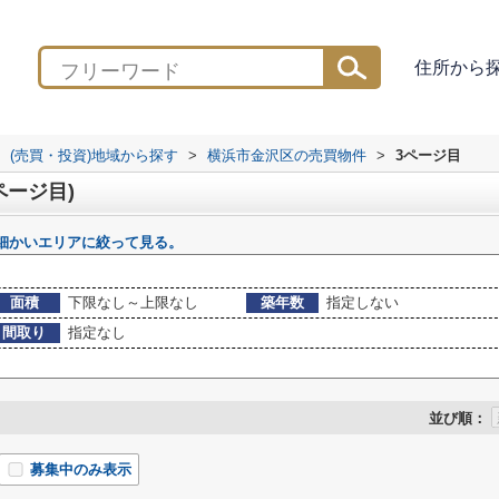
住所から
(売買・投資)地域から探す
>
横浜市金沢区の売買物件
>
3ページ目
ページ目)
細かいエリアに絞って見る。
面積
下限なし～上限なし
築年数
指定しない
間取り
指定なし
並び順：
募集中のみ表示