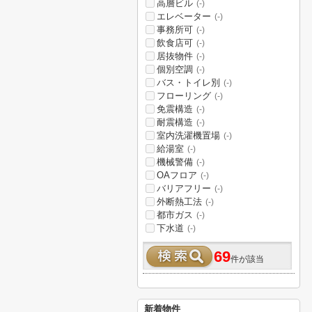
高層ビル
(-)
エレベーター
(-)
事務所可
(-)
飲食店可
(-)
居抜物件
(-)
個別空調
(-)
バス・トイレ別
(-)
フローリング
(-)
免震構造
(-)
耐震構造
(-)
室内洗濯機置場
(-)
給湯室
(-)
機械警備
(-)
OAフロア
(-)
バリアフリー
(-)
外断熱工法
(-)
都市ガス
(-)
下水道
(-)
69
件が該当
新着物件