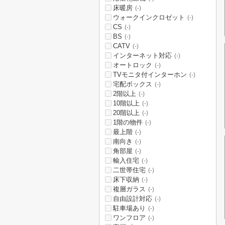
床暖房
(-)
ウォークインクロゼット
(-)
CS
(-)
BS
(-)
CATV
(-)
インターネット対応
(-)
オートロック
(-)
TVモニタ付インターホン
(-)
宅配ボックス
(-)
2階以上
(-)
10階以上
(-)
20階以上
(-)
1階の物件
(-)
最上階
(-)
南向き
(-)
角部屋
(-)
輸入住宅
(-)
二世帯住宅
(-)
床下収納
(-)
複層ガラス
(-)
自由設計対応
(-)
駐車場あり
(-)
ワンフロア
(-)