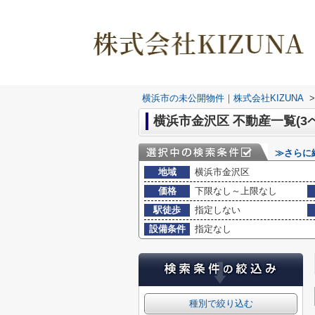
横浜市の未公開物件｜株式会社KIZUNA
>
横浜市金沢区 不動産一覧(3
≫さらに
地域
横浜市金沢区
価格
下限なし～上限なし
駅徒歩
指定しない
設備条件
指定なし
種別で絞り込む