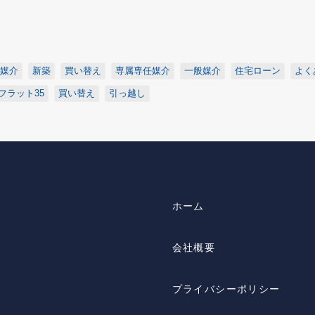
媒介
新築
買い替え
専属専任媒介
一般媒介
住宅ローン
よく
フラット35
買い替え
引っ越し
ホーム
会社概要
プライバシーポリシー