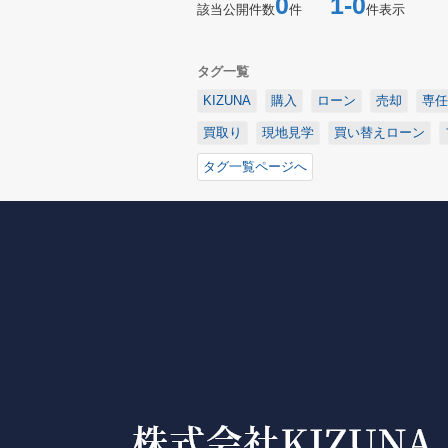
0
1-0
該当公開件数
件
件表示
タグ一覧
KIZUNA
購入
ローン
売却
専任
買取り
現地見学
買い替えローン
タグ一覧ページへ