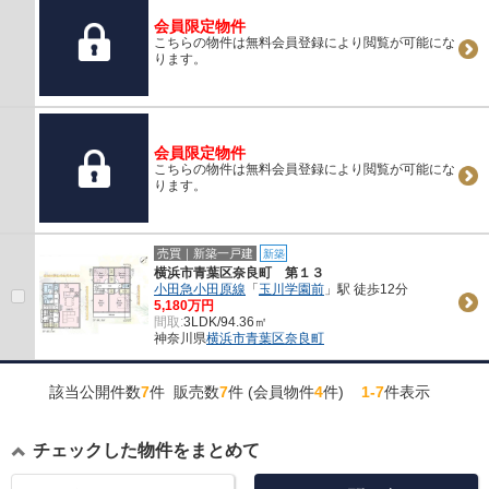
会員限定物件
こちらの物件は無料会員登録により閲覧が可能にな
ります。
会員限定物件
こちらの物件は無料会員登録により閲覧が可能にな
ります。
売買｜新築一戸建
新築
横浜市青葉区奈良町 第１３
小田急小田原線
「
玉川学園前
」駅 徒歩12分
5,180万円
間取:
3LDK/94.36㎡
神奈川県
横浜市青葉区
奈良町
該当公開件数
7
件 販売数
7
件 (会員物件
4
件)
1-7
件表示
チェックした物件をまとめて