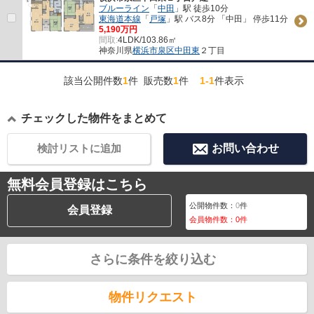
ブルーライン
「
中田
」駅 徒歩10分
東海道本線
「
戸塚
」駅 バス8分 「中田」 停歩11分
5,190万円
間取:
4LDK/103.86㎡
神奈川県
横浜市泉区
中田東
２丁目
該当公開件数
1
件 販売数
1
件
1-1
件表示
チェックした物件をまとめて
検討リストに追加
お問い合わせ
無料会員登録はこちら
公開物件数：
0
件
会員登録
会員物件数：
0
件
さらに条件を絞り込む
物件リクエスト