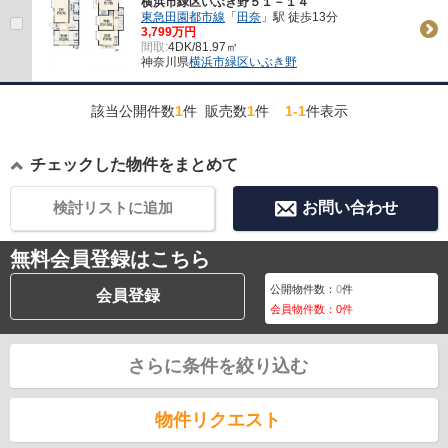
横浜市緑区いぶき野５１－１４
東急田園都市線
「
田奈
」駅 徒歩13分
3,799万円
間取:
4DK/81.97㎡
神奈川県
横浜市緑区
いぶき野
該当公開件数
1
件 販売数
1
件
1-1
件表示
チェックした物件をまとめて
検討リストに追加
お問い合わせ
無料会員登録はこちら
公開物件数：
0
件
会員登録
会員物件数：
0
件
さらに条件を絞り込む
物件リクエスト