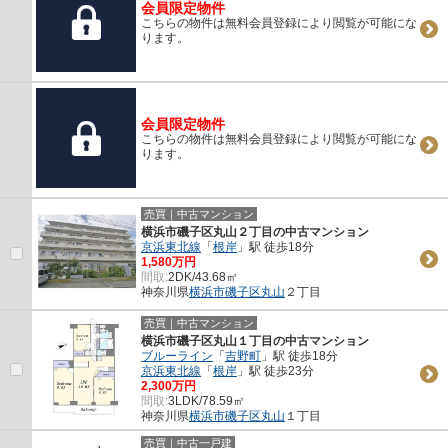
会員限定物件
こちらの物件は無料会員登録により閲覧が可能にな
ります。
会員限定物件
こちらの物件は無料会員登録により閲覧が可能にな
ります。
売買｜中古マンション
横浜市磯子区丸山２丁目の中古マンション
京浜東北線
「
根岸
」駅 徒歩18分
1,580万円
間取:
2DK/43.68㎡
神奈川県
横浜市磯子区
丸山
２丁目
売買｜中古マンション
横浜市磯子区丸山１丁目の中古マンション
ブルーライン
「
吉野町
」駅 徒歩18分
京浜東北線
「
根岸
」駅 徒歩23分
2,300万円
間取:
3LDK/78.59㎡
神奈川県
横浜市磯子区
丸山
１丁目
売買｜中古一戸建