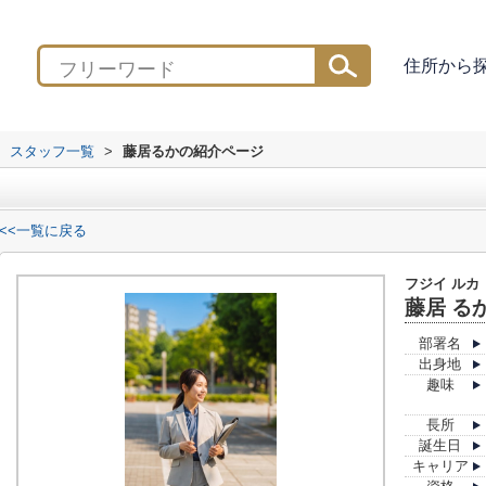
住所から
スタッフ一覧
>
藤居るかの紹介ページ
<<一覧に戻る
フジイ ルカ
藤居 る
部署名
出身地
趣味
長所
誕生日
キャリア