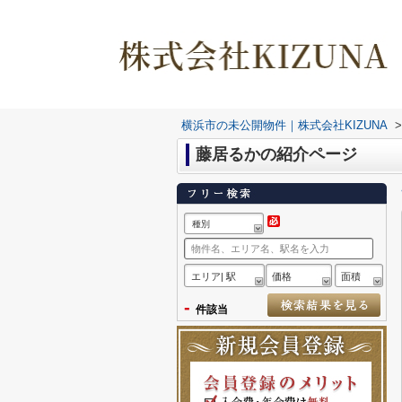
横浜市の未公開物件｜株式会社KIZUNA
>
藤居るかの紹介ページ
種別
エリア| 駅
価格
面積
-
件該当