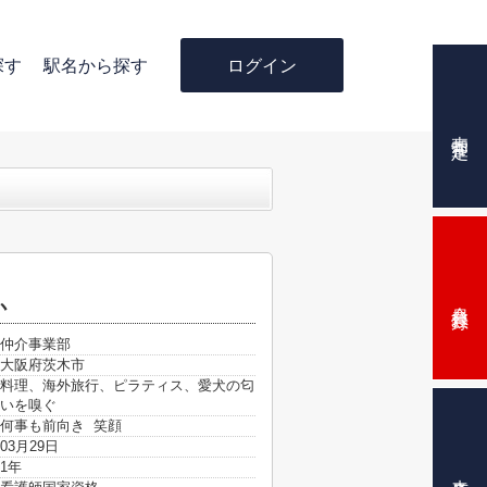
ログイン
探す
駅名から探す
売却査定
会員登録
か
仲介事業部
大阪府茨木市
料理、海外旅行、ピラティス、愛犬の匂
いを嗅ぐ
何事も前向き 笑顔
03月29日
1年
来店予約