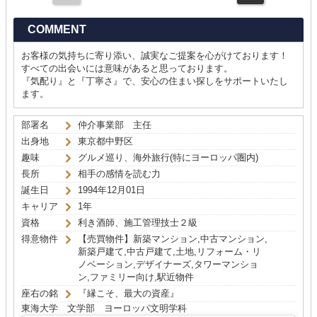
COMMENT
お客様の気持ちに寄り添い、誠実なご提案を心がけております！
すべての出会いには意味があると思っております。
『気配り』と『丁寧さ』で、安心の住まい探しをサポートいたし
ます。
部署名
仲介事業部 主任
出身地
東京都中野区
趣味
グルメ巡り、海外旅行(特にヨーロッパ圏内)
長所
相手の感情を読む力
誕生日
1994年12月01日
キャリア
1年
資格
利き酒師、施工管理技士２級
得意物件
【売買物件】新築マンション,中古マンション,
新築戸建て,中古戸建て,土地,リフォーム・リ
ノベーション,デザイナーズ,タワーマンショ
ン,ファミリー向け,駅近物件
座右の銘
『縁こそ、最大の資産』
東海大学 文学部 ヨーロッパ文明学科