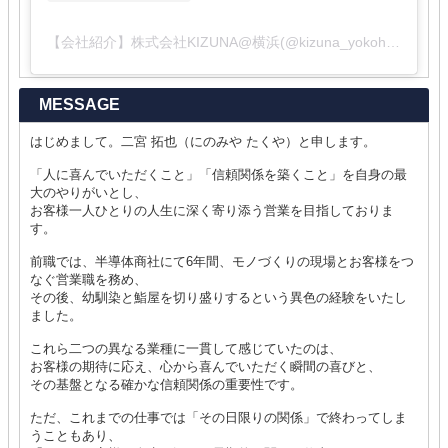
【会社紹介】株式会社KIZUNA@横浜(@kizuna_yokohama_home)がシェアした投稿
MESSAGE
はじめまして。二宮 拓也（にのみや たくや）と申します。
「人に喜んでいただくこと」「信頼関係を築くこと」を自身の最
大のやりがいとし、
お客様一人ひとりの人生に深く寄り添う営業を目指しておりま
す。
前職では、半導体商社にて6年間、モノづくりの現場とお客様をつ
なぐ営業職を務め、
その後、幼馴染と鮨屋を切り盛りするという異色の経験をいたし
ました。
これら二つの異なる業種に一貫して感じていたのは、
お客様の期待に応え、心から喜んでいただく瞬間の喜びと、
その基盤となる確かな信頼関係の重要性です。
ただ、これまでの仕事では「その日限りの関係」で終わってしま
うこともあり、