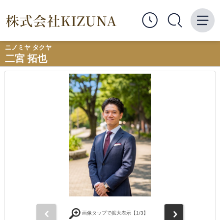
ニノミヤ タクヤ
二宮 拓也
前
次
画像タップで拡大表示【
1
/3】