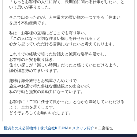
「もっとお客様の人生に深く、長期的に関わる仕事がしたい」と
いう思いが募りました。
そこで出会ったのが、人生最大の買い物の一つである「住まい」
を扱う不動産業です。
私は、お客様の立場にどこまでも寄り添い、
「この人になら大切な住まい探しを任せられる」と
心から思っていただける営業になりたいと考えております。
これまでの経験で培った対話力と誠実な姿勢を活かし、
お客様の不安を取り除き、
住まい探しが「楽しい時間」だったと感じていただけるよう、
誠心誠意努めてまいります。
趣味は海外旅行とお鮨屋さんめぐりで、
旅先やお店で得た多様な価値観との出会いが、
私の行動と提案の原動力になっています。
お客様に『二宮に任せて良かった』と心から満足していただける
よう、全力を尽くします。
どうぞよろしくお願いいたします。
横浜市の未公開物件｜株式会社KIZUNA
>
スタッフ紹介
>
二宮拓也