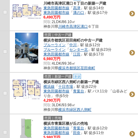
川崎市高津区溝口６丁目の新築一戸建
東急田園都市線
「
高津
」駅 徒歩14分
東急田園都市線
「
溝の口
」駅 徒歩17分
6,490万円
間取:
2LDK/86.10㎡
神奈川県
川崎市高津区
溝口
６丁目
売買｜中古一戸建
横浜市都筑区荏田南町の中古一戸建
ブルーライン
「
中川
」駅 徒歩12分
ブルーライン
「
センター北
」駅 徒歩23分
東急田園都市線
「
江田
」駅 徒歩17分
6,980万円
間取:
4LDK/99.36㎡
神奈川県
横浜市都筑区
荏田南町
売買｜新築一戸建
新築
横浜市緑区西八朔町の新築一戸建
横浜線
「
十日市場
」駅 徒歩22分
東急田園都市線
「
青葉台
」駅 バス11分 「山谷みど
り台」 停歩5分
4,290万円
間取:
3LDK/93.98㎡
神奈川県
横浜市緑区
西八朔町
売買｜売地
横浜市青葉区榎が丘の売地
東急田園都市線
「
青葉台
」駅 徒歩12分
東急田園都市線
「
田奈
」駅 徒歩11分
5,980万円