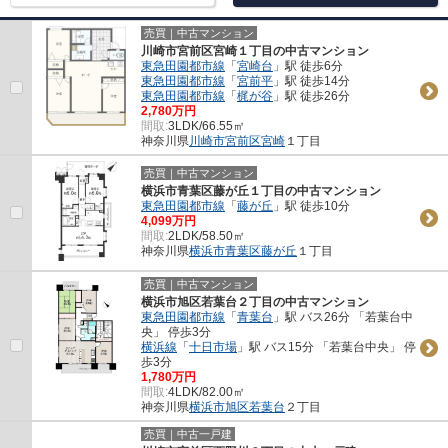
売買｜中古マンション
川崎市宮前区宮崎１丁目の中古マンション
東急田園都市線
「
宮崎台
」駅 徒歩6分
東急田園都市線
「
宮前平
」駅 徒歩14分
東急田園都市線
「
梶が谷
」駅 徒歩26分
2,780万円
間取:
3LDK/66.55㎡
神奈川県
川崎市宮前区
宮崎
１丁目
売買｜中古マンション
横浜市青葉区藤が丘１丁目の中古マンション
東急田園都市線
「
藤が丘
」駅 徒歩10分
4,099万円
間取:
2LDK/58.50㎡
神奈川県
横浜市青葉区
藤が丘
１丁目
売買｜中古マンション
横浜市旭区若葉台２丁目の中古マンション
東急田園都市線
「
青葉台
」駅 バス26分 「若葉台中
央」 停歩3分
横浜線
「
十日市場
」駅 バス15分 「若葉台中央」 停
歩3分
1,780万円
間取:
4LDK/82.00㎡
神奈川県
横浜市旭区
若葉台
２丁目
売買｜中古一戸建