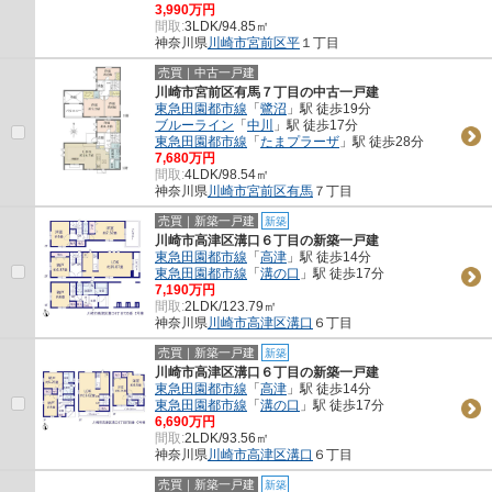
3,990万円
間取:
3LDK/94.85㎡
神奈川県
川崎市宮前区
平
１丁目
売買｜中古一戸建
川崎市宮前区有馬７丁目の中古一戸建
東急田園都市線
「
鷺沼
」駅 徒歩19分
ブルーライン
「
中川
」駅 徒歩17分
東急田園都市線
「
たまプラーザ
」駅 徒歩28分
7,680万円
間取:
4LDK/98.54㎡
神奈川県
川崎市宮前区
有馬
７丁目
売買｜新築一戸建
新築
川崎市高津区溝口６丁目の新築一戸建
東急田園都市線
「
高津
」駅 徒歩14分
東急田園都市線
「
溝の口
」駅 徒歩17分
7,190万円
間取:
2LDK/123.79㎡
神奈川県
川崎市高津区
溝口
６丁目
売買｜新築一戸建
新築
川崎市高津区溝口６丁目の新築一戸建
東急田園都市線
「
高津
」駅 徒歩14分
東急田園都市線
「
溝の口
」駅 徒歩17分
6,690万円
間取:
2LDK/93.56㎡
神奈川県
川崎市高津区
溝口
６丁目
売買｜新築一戸建
新築