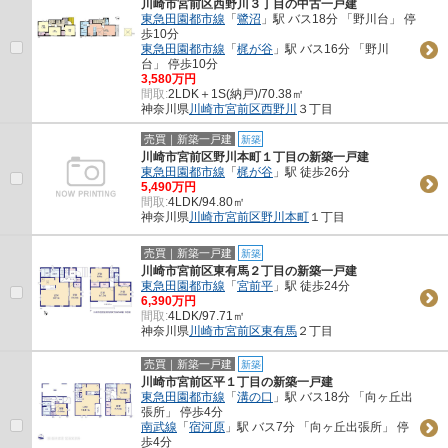
川崎市宮前区西野川３丁目の中古一戸建
東急田園都市線
「
鷺沼
」駅 バス18分 「野川台」 停
歩10分
東急田園都市線
「
梶が谷
」駅 バス16分 「野川
台」 停歩10分
3,580万円
間取:
2LDK＋1S(納戸)/70.38㎡
神奈川県
川崎市宮前区
西野川
３丁目
売買｜新築一戸建
新築
川崎市宮前区野川本町１丁目の新築一戸建
東急田園都市線
「
梶が谷
」駅 徒歩26分
5,490万円
間取:
4LDK/94.80㎡
神奈川県
川崎市宮前区
野川本町
１丁目
売買｜新築一戸建
新築
川崎市宮前区東有馬２丁目の新築一戸建
東急田園都市線
「
宮前平
」駅 徒歩24分
6,390万円
間取:
4LDK/97.71㎡
神奈川県
川崎市宮前区
東有馬
２丁目
売買｜新築一戸建
新築
川崎市宮前区平１丁目の新築一戸建
東急田園都市線
「
溝の口
」駅 バス18分 「向ヶ丘出
張所」 停歩4分
南武線
「
宿河原
」駅 バス7分 「向ヶ丘出張所」 停
歩4分