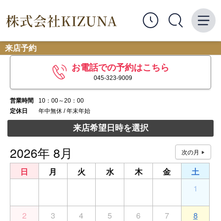
来店予約
お電話での予約はこちら
045-323-9009
営業時間
10：00～20：00
定休日
年中無休 / 年末年始
来店希望日時を選択
2026年 8月
日
月
火
水
木
金
土
26
27
28
29
30
31
1
2
3
4
5
6
7
8