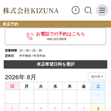
来店予約
お電話での予約はこちら
045-323-9009
営業時間
10：00～20：00
定休日
年中無休 / 年末年始
来店希望日時を選択
2026年 8月
日
月
火
水
木
金
土
26
27
28
29
30
31
1
2
3
4
5
6
7
8