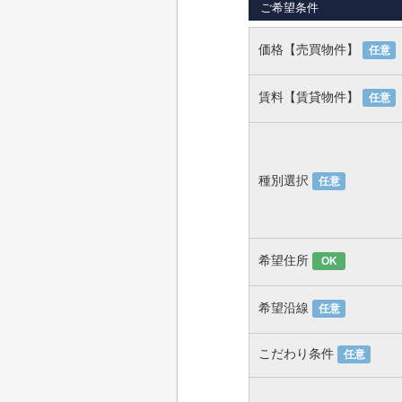
ご希望条件
価格【売買物件】
任意
賃料【賃貸物件】
任意
種別選択
任意
希望住所
OK
希望沿線
任意
こだわり条件
任意