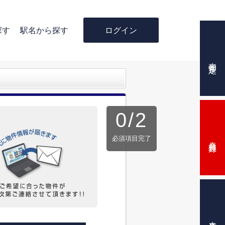
ログイン
探す
駅名から探す
売却査定
0
/
2
必須項目完了
会員登録
来店予約